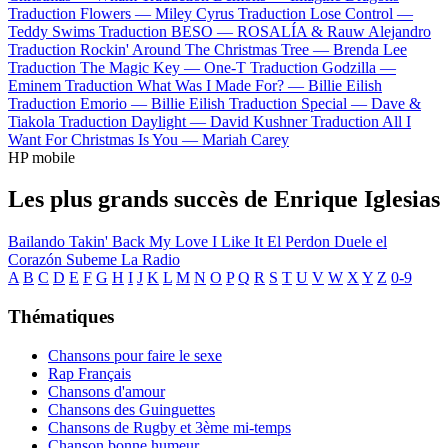
Traduction Flowers —
Miley Cyrus
Traduction Lose Control —
Teddy Swims
Traduction BESO —
ROSALÍA & Rauw Alejandro
Traduction Rockin' Around The Christmas Tree —
Brenda Lee
Traduction The Magic Key —
One-T
Traduction Godzilla —
Eminem
Traduction What Was I Made For? —
Billie Eilish
Traduction Emorio —
Billie Eilish
Traduction Special —
Dave &
Tiakola
Traduction Daylight —
David Kushner
Traduction All I
Want For Christmas Is You —
Mariah Carey
HP mobile
Les plus grands succès de Enrique Iglesias
Bailando
Takin' Back My Love
I Like It
El Perdon
Duele el
Corazón
Subeme La Radio
A
B
C
D
E
F
G
H
I
J
K
L
M
N
O
P
Q
R
S
T
U
V
W
X
Y
Z
0-9
Thématiques
Chansons pour faire le sexe
Rap Français
Chansons d'amour
Chansons des Guinguettes
Chansons de Rugby et 3ème mi-temps
Chanson bonne humeur