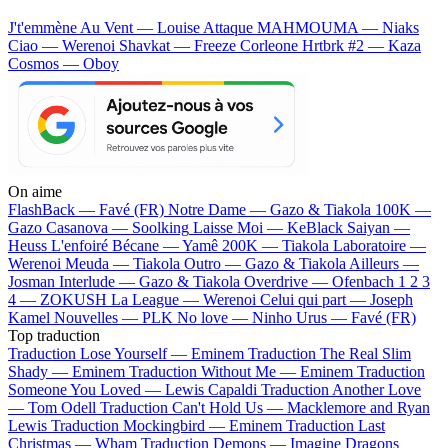
J't'emmène Au Vent — Louise Attaque
MAHMOUMA — Niaks
Ciao — Werenoi
Shavkat — Freeze Corleone
Hrtbrk #2 — Kaza
Cosmos — Oboy
On aime
FlashBack —
Favé (FR)
Notre Dame —
Gazo & Tiakola
100K —
Gazo
Casanova —
Soolking
Laisse Moi —
KeBlack
Saiyan —
Heuss L'enfoiré
Bécane —
Yamê
200K —
Tiakola
Laboratoire —
Werenoi
Meuda —
Tiakola
Outro —
Gazo & Tiakola
Ailleurs —
Josman
Interlude —
Gazo & Tiakola
Overdrive —
Ofenbach
1 2 3
4 —
ZOKUSH
La League —
Werenoi
Celui qui part —
Joseph
Kamel
Nouvelles —
PLK
No love —
Ninho
Urus —
Favé (FR)
Top traduction
Traduction Lose Yourself —
Eminem
Traduction The Real Slim
Shady —
Eminem
Traduction Without Me —
Eminem
Traduction
Someone You Loved —
Lewis Capaldi
Traduction Another Love
—
Tom Odell
Traduction Can't Hold Us —
Macklemore and Ryan
Lewis
Traduction Mockingbird —
Eminem
Traduction Last
Christmas —
Wham
Traduction Demons —
Imagine Dragons