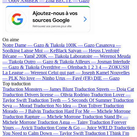
— Oboy
AMBER — Zola
BECTE — Gazo
On aime
Notre Dame —
Gazo & Tiakola
100K —
Gazo
Casanova —
Soolking
Laisse Moi —
KeBlack
Saiyan —
Heuss L'enfoiré
Bécane —
Yamê
200K —
Tiakola
Laboratoire —
Werenoi
Meuda
—
Tiakola
Outro —
Gazo & Tiakola
Ailleurs —
Josman
Interlude
—
Gazo & Tiakola
Overdrive —
Ofenbach
1 2 3 4 —
ZOKUSH
La League —
Werenoi
Celui qui part —
Joseph Kamel
Nouvelles
—
PLK
No love —
Ninho
Urus —
Favé (FR)
DIE —
Gazo
Top traduction
Traduction Monsters —
James Blunt
Traduction Streets —
Doja Cat
Traduction Drivers license —
Olivia Rodrigo
Traduction Lover —
Taylor Swift
Traduction Teeth —
5 Seconds Of Summer
Traduction
Seya —
Morad
Traduction No Idea —
Don Toliver
Traduction
Morado —
J Balvin
Traduction Hard For Me —
Michele Morrone
Traduction Rapture —
Michele Morrone
Traduction Stand By —
Michele Morrone
Traduction Agua —
Tainy
Traduction Forever
Yours —
Avicii
Traduction Come & Go —
Juice WRLD
Traduction
You Need to Calm Down —
Taylor Swift
Traduction I Think I’m