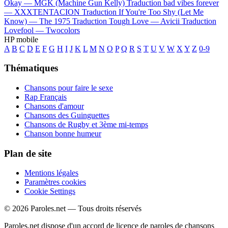
Okay —
MGK (Machine Gun Kelly)
Traduction bad vibes forever
—
XXXTENTACION
Traduction If You're Too Shy (Let Me
Know) —
The 1975
Traduction Tough Love —
Avicii
Traduction
Lovefool —
Twocolors
HP mobile
A
B
C
D
E
F
G
H
I
J
K
L
M
N
O
P
Q
R
S
T
U
V
W
X
Y
Z
0-9
Thématiques
Chansons pour faire le sexe
Rap Français
Chansons d'amour
Chansons des Guinguettes
Chansons de Rugby et 3ème mi-temps
Chanson bonne humeur
Plan de site
Mentions légales
Paramètres cookies
Cookie Settings
© 2026 Paroles.net — Tous droits réservés
Paroles.net dispose d'un accord de licence de paroles de chansons