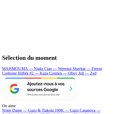
Sélection du moment
MAHMOUMA — Niaks
Ciao — Werenoi
Shavkat — Freeze
Corleone
Hrtbrk #2 — Kaza
Cosmos — Oboy
Joli — Zed
On aime
Notre Dame —
Gazo & Tiakola
100K —
Gazo
Casanova —