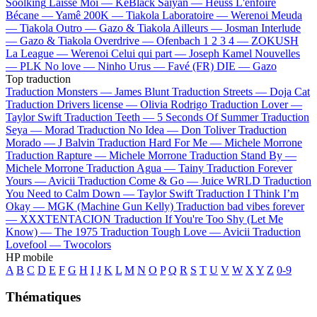
Soolking
Laisse Moi —
KeBlack
Saiyan —
Heuss L'enfoiré
Bécane —
Yamê
200K —
Tiakola
Laboratoire —
Werenoi
Meuda
—
Tiakola
Outro —
Gazo & Tiakola
Ailleurs —
Josman
Interlude
—
Gazo & Tiakola
Overdrive —
Ofenbach
1 2 3 4 —
ZOKUSH
La League —
Werenoi
Celui qui part —
Joseph Kamel
Nouvelles
—
PLK
No love —
Ninho
Urus —
Favé (FR)
DIE —
Gazo
Top traduction
Traduction Monsters —
James Blunt
Traduction Streets —
Doja Cat
Traduction Drivers license —
Olivia Rodrigo
Traduction Lover —
Taylor Swift
Traduction Teeth —
5 Seconds Of Summer
Traduction
Seya —
Morad
Traduction No Idea —
Don Toliver
Traduction
Morado —
J Balvin
Traduction Hard For Me —
Michele Morrone
Traduction Rapture —
Michele Morrone
Traduction Stand By —
Michele Morrone
Traduction Agua —
Tainy
Traduction Forever
Yours —
Avicii
Traduction Come & Go —
Juice WRLD
Traduction
You Need to Calm Down —
Taylor Swift
Traduction I Think I’m
Okay —
MGK (Machine Gun Kelly)
Traduction bad vibes forever
—
XXXTENTACION
Traduction If You're Too Shy (Let Me
Know) —
The 1975
Traduction Tough Love —
Avicii
Traduction
Lovefool —
Twocolors
HP mobile
A
B
C
D
E
F
G
H
I
J
K
L
M
N
O
P
Q
R
S
T
U
V
W
X
Y
Z
0-9
Thématiques