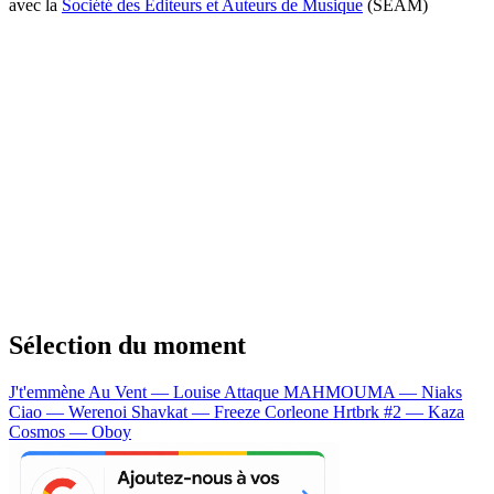
avec la
Société des Editeurs et Auteurs de Musique
(SEAM)
Sélection du moment
J't'emmène Au Vent — Louise Attaque
MAHMOUMA — Niaks
Ciao — Werenoi
Shavkat — Freeze Corleone
Hrtbrk #2 — Kaza
Cosmos — Oboy