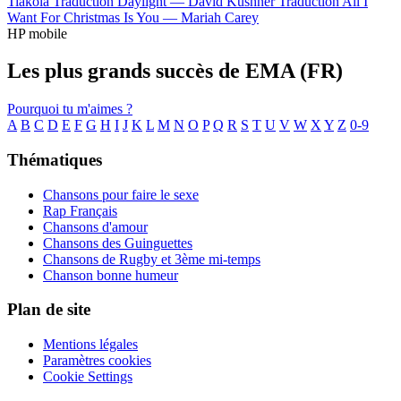
Tiakola
Traduction Daylight —
David Kushner
Traduction All I
Want For Christmas Is You —
Mariah Carey
HP mobile
Les plus grands succès de EMA (FR)
Pourquoi tu m'aimes ?
A
B
C
D
E
F
G
H
I
J
K
L
M
N
O
P
Q
R
S
T
U
V
W
X
Y
Z
0-9
Thématiques
Chansons pour faire le sexe
Rap Français
Chansons d'amour
Chansons des Guinguettes
Chansons de Rugby et 3ème mi-temps
Chanson bonne humeur
Plan de site
Mentions légales
Paramètres cookies
Cookie Settings