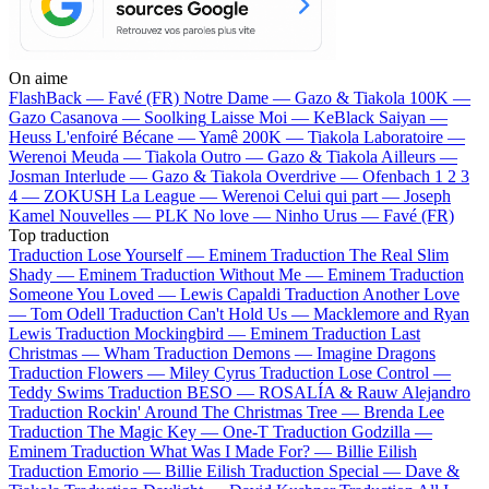
On aime
FlashBack —
Favé (FR)
Notre Dame —
Gazo & Tiakola
100K —
Gazo
Casanova —
Soolking
Laisse Moi —
KeBlack
Saiyan —
Heuss L'enfoiré
Bécane —
Yamê
200K —
Tiakola
Laboratoire —
Werenoi
Meuda —
Tiakola
Outro —
Gazo & Tiakola
Ailleurs —
Josman
Interlude —
Gazo & Tiakola
Overdrive —
Ofenbach
1 2 3
4 —
ZOKUSH
La League —
Werenoi
Celui qui part —
Joseph
Kamel
Nouvelles —
PLK
No love —
Ninho
Urus —
Favé (FR)
Top traduction
Traduction Lose Yourself —
Eminem
Traduction The Real Slim
Shady —
Eminem
Traduction Without Me —
Eminem
Traduction
Someone You Loved —
Lewis Capaldi
Traduction Another Love
—
Tom Odell
Traduction Can't Hold Us —
Macklemore and Ryan
Lewis
Traduction Mockingbird —
Eminem
Traduction Last
Christmas —
Wham
Traduction Demons —
Imagine Dragons
Traduction Flowers —
Miley Cyrus
Traduction Lose Control —
Teddy Swims
Traduction BESO —
ROSALÍA & Rauw Alejandro
Traduction Rockin' Around The Christmas Tree —
Brenda Lee
Traduction The Magic Key —
One-T
Traduction Godzilla —
Eminem
Traduction What Was I Made For? —
Billie Eilish
Traduction Emorio —
Billie Eilish
Traduction Special —
Dave &