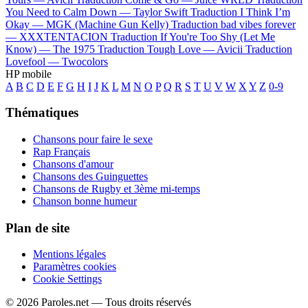
You Need to Calm Down —
Taylor Swift
Traduction I Think I’m
Okay —
MGK (Machine Gun Kelly)
Traduction bad vibes forever
—
XXXTENTACION
Traduction If You're Too Shy (Let Me
Know) —
The 1975
Traduction Tough Love —
Avicii
Traduction
Lovefool —
Twocolors
HP mobile
A
B
C
D
E
F
G
H
I
J
K
L
M
N
O
P
Q
R
S
T
U
V
W
X
Y
Z
0-9
Thématiques
Chansons pour faire le sexe
Rap Français
Chansons d'amour
Chansons des Guinguettes
Chansons de Rugby et 3ème mi-temps
Chanson bonne humeur
Plan de site
Mentions légales
Paramètres cookies
Cookie Settings
© 2026 Paroles.net — Tous droits réservés