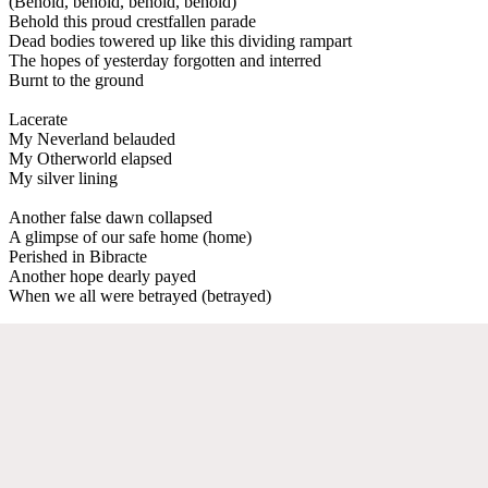
(Behold, behold, behold, behold)
Behold this proud crestfallen parade
Dead bodies towered up like this dividing rampart
The hopes of yesterday forgotten and interred
Burnt to the ground
Lacerate
My Neverland belauded
My Otherworld elapsed
My silver lining
Another false dawn collapsed
A glimpse of our safe home (home)
Perished in Bibracte
Another hope dearly payed
When we all were betrayed (betrayed)