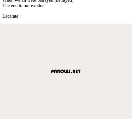
When we all were betrayed (betrayed)
The end to our exodus
Lacerate