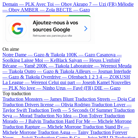
Demain — PLK
Avec Toi — Oboy
Akrapo 7 — Uzi (FR)
Mélodie
— Oboy
AMBER — Zola
BECTE — Gazo
On aime
Notre Dame —
Gazo & Tiakola
100K —
Gazo
Casanova —
Soolking
Laisse Moi —
KeBlack
Saiyan —
Heuss L'enfoiré
Bécane —
Yamê
200K —
Tiakola
Laboratoire —
Werenoi
Meuda
—
Tiakola
Outro —
Gazo & Tiakola
Ailleurs —
Josman
Interlude
—
Gazo & Tiakola
Overdrive —
Ofenbach
1 2 3 4 —
ZOKUSH
La League —
Werenoi
Celui qui part —
Joseph Kamel
Nouvelles
—
PLK
No love —
Ninho
Urus —
Favé (FR)
DIE —
Gazo
Top traduction
Traduction Monsters —
James Blunt
Traduction Streets —
Doja Cat
Traduction Drivers license —
Olivia Rodrigo
Traduction Lover —
Taylor Swift
Traduction Teeth —
5 Seconds Of Summer
Traduction
Seya —
Morad
Traduction No Idea —
Don Toliver
Traduction
Morado —
J Balvin
Traduction Hard For Me —
Michele Morrone
Traduction Rapture —
Michele Morrone
Traduction Stand By —
Michele Morrone
Traduction Agua —
Tainy
Traduction Forever
Yours —
Avicii
Traduction Come & Go —
Juice WRLD
Traduction