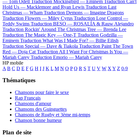
—
Tom Odell
Traduction Mockingbird —
Eminem
Traduction Can't
Hold Us —
Macklemore and Ryan Lewis
Traduction Last
Christmas —
Wham
Traduction Demons —
Imagine Dragons
Traduction Flowers —
Miley Cyrus
Traduction Lose Control —
Teddy Swims
Traduction BESO —
ROSALÍA & Rauw Alejandro
Traduction Rockin' Around The Christmas Tree —
Brenda Lee
Traduction The Magic Key —
One-T
Traduction Godzilla —
Eminem
Traduction What Was I Made For? —
Billie Eilish
Traduction Special —
Dave & Tiakola
Traduction Paint The Town
Red —
Doja Cat
Traduction All I Want For Christmas Is You —
Mariah Carey
Traduction Emorio —
Mariah Carey
HP mobile
A
B
C
D
E
F
G
H
I
J
K
L
M
N
O
P
Q
R
S
T
U
V
W
X
Y
Z
0-9
Thématiques
Chansons pour faire le sexe
Rap Français
Chansons d'amour
Chansons des Guinguettes
Chansons de Rugby et 3ème mi-temps
Chanson bonne humeur
Plan de site