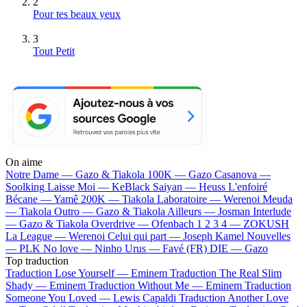
2
Pour tes beaux yeux
3
Tout Petit
On aime
Notre Dame —
Gazo & Tiakola
100K —
Gazo
Casanova —
Soolking
Laisse Moi —
KeBlack
Saiyan —
Heuss L'enfoiré
Bécane —
Yamê
200K —
Tiakola
Laboratoire —
Werenoi
Meuda
—
Tiakola
Outro —
Gazo & Tiakola
Ailleurs —
Josman
Interlude
—
Gazo & Tiakola
Overdrive —
Ofenbach
1 2 3 4 —
ZOKUSH
La League —
Werenoi
Celui qui part —
Joseph Kamel
Nouvelles
—
PLK
No love —
Ninho
Urus —
Favé (FR)
DIE —
Gazo
Top traduction
Traduction Lose Yourself —
Eminem
Traduction The Real Slim
Shady —
Eminem
Traduction Without Me —
Eminem
Traduction
Someone You Loved —
Lewis Capaldi
Traduction Another Love