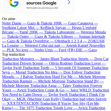
On aime
Notre Dame —
Gazo & Tiakola
100K —
Gazo
Casanova —
Soolking
Laisse Moi —
KeBlack
Saiyan —
Heuss L'enfoiré
Bécane —
Yamê
200K —
Tiakola
Laboratoire —
Werenoi
Meuda
—
Tiakola
Outro —
Gazo & Tiakola
Ailleurs —
Josman
Interlude
—
Gazo & Tiakola
Overdrive —
Ofenbach
1 2 3 4 —
ZOKUSH
La League —
Werenoi
Celui qui part —
Joseph Kamel
Nouvelles
—
PLK
No love —
Ninho
Urus —
Favé (FR)
DIE —
Gazo
Top traduction
Traduction Monsters —
James Blunt
Traduction Streets —
Doja Cat
Traduction Drivers license —
Olivia Rodrigo
Traduction Lover —
Taylor Swift
Traduction Teeth —
5 Seconds Of Summer
Traduction
Seya —
Morad
Traduction No Idea —
Don Toliver
Traduction
Morado —
J Balvin
Traduction Hard For Me —
Michele Morrone
Traduction Rapture —
Michele Morrone
Traduction Stand By —
Michele Morrone
Traduction Agua —
Tainy
Traduction Forever
Yours —
Avicii
Traduction Come & Go —
Juice WRLD
Traduction
You Need to Calm Down —
Taylor Swift
Traduction I Think I’m
Okay —
MGK (Machine Gun Kelly)
Traduction bad vibes forever
—
XXXTENTACION
Traduction If You're Too Shy (Let Me
Know) —
The 1975
Traduction Tough Love —
Avicii
Traduction