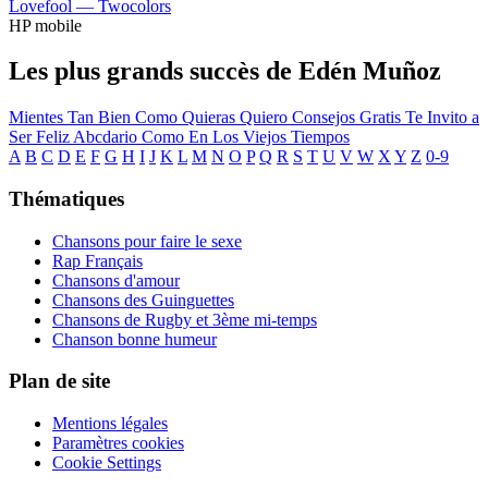
Lovefool —
Twocolors
HP mobile
Les plus grands succès de Edén Muñoz
Mientes Tan Bien
Como Quieras Quiero
Consejos Gratis
Te Invito a
Ser Feliz
Abcdario
Como En Los Viejos Tiempos
A
B
C
D
E
F
G
H
I
J
K
L
M
N
O
P
Q
R
S
T
U
V
W
X
Y
Z
0-9
Thématiques
Chansons pour faire le sexe
Rap Français
Chansons d'amour
Chansons des Guinguettes
Chansons de Rugby et 3ème mi-temps
Chanson bonne humeur
Plan de site
Mentions légales
Paramètres cookies
Cookie Settings