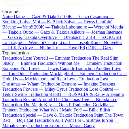
On aime
Notre Dame —
Gazo & Tiakola
100K —
Gazo
Casanova —
Soolking
Laisse Moi —
KeBlack
Saiyan —
Heuss L'enfoiré
Bécane —
Yamê
200K —
Tiakola
Laboratoire —
Werenoi
Meuda
—
Tiakola
Outro —
Gazo & Tiakola
Ailleurs —
Josman
Interlude
—
Gazo & Tiakola
Overdrive —
Ofenbach
1 2 3 4 —
ZOKUSH
La League —
Werenoi
Celui qui part —
Joseph Kamel
Nouvelles
—
PLK
No love —
Ninho
Urus —
Favé (FR)
DIE —
Gazo
Top traduction
Traduction Lose Yourself —
Eminem
Traduction The Real Slim
Shady —
Eminem
Traduction Without Me —
Eminem
Traduction
Someone You Loved —
Lewis Capaldi
Traduction Another Love
—
Tom Odell
Traduction Mockingbird —
Eminem
Traduction Can't
Hold Us —
Macklemore and Ryan Lewis
Traduction Last
Christmas —
Wham
Traduction Demons —
Imagine Dragons
Traduction Flowers —
Miley Cyrus
Traduction Lose Control —
Teddy Swims
Traduction BESO —
ROSALÍA & Rauw Alejandro
Traduction Rockin' Around The Christmas Tree —
Brenda Lee
Traduction The Magic Key —
One-T
Traduction Godzilla —
Eminem
Traduction What Was I Made For? —
Billie Eilish
Traduction Special —
Dave & Tiakola
Traduction Paint The Town
Red —
Doja Cat
Traduction All I Want For Christmas Is You —
Mariah Carey
Traduction Emorio —
Mariah Carey