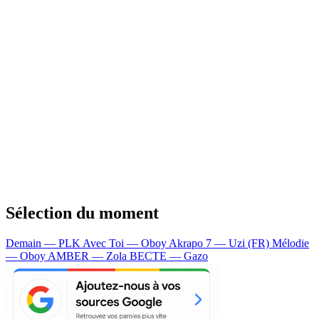
Sélection du moment
Demain — PLK
Avec Toi — Oboy
Akrapo 7 — Uzi (FR)
Mélodie
— Oboy
AMBER — Zola
BECTE — Gazo