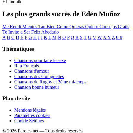
HP mobile
Les plus grands succès de Edén Muñoz
Me Rendí
Mientes Tan Bien
Como Quieras Quiero
Consejos Gratis
Te Invito a Ser Feliz
Abcdario
A
B
C
D
E
F
G
H
I
J
K
L
M
N
O
P
Q
R
S
T
U
V
W
X
Y
Z
0-9
Thématiques
Chansons pour faire le sexe
Rap Français
Chansons d'amour
Chansons des Guinguettes
Chansons de Rugby et 3ème mi-temps
Chanson bonne humeur
Plan de site
Mentions légales
Paramètres cookies
Cookie Settings
© 2026 Paroles.net — Tous droits réservés