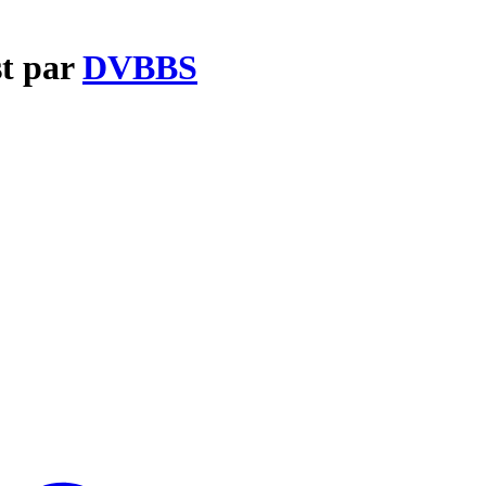
st par
DVBBS