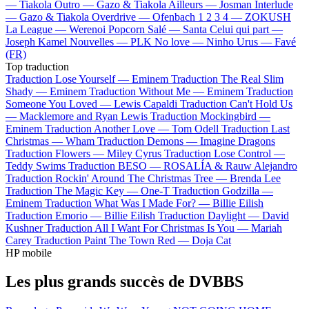
—
Tiakola
Outro —
Gazo & Tiakola
Ailleurs —
Josman
Interlude
—
Gazo & Tiakola
Overdrive —
Ofenbach
1 2 3 4 —
ZOKUSH
La League —
Werenoi
Popcorn Salé —
Santa
Celui qui part —
Joseph Kamel
Nouvelles —
PLK
No love —
Ninho
Urus —
Favé
(FR)
Top traduction
Traduction Lose Yourself —
Eminem
Traduction The Real Slim
Shady —
Eminem
Traduction Without Me —
Eminem
Traduction
Someone You Loved —
Lewis Capaldi
Traduction Can't Hold Us
—
Macklemore and Ryan Lewis
Traduction Mockingbird —
Eminem
Traduction Another Love —
Tom Odell
Traduction Last
Christmas —
Wham
Traduction Demons —
Imagine Dragons
Traduction Flowers —
Miley Cyrus
Traduction Lose Control —
Teddy Swims
Traduction BESO —
ROSALÍA & Rauw Alejandro
Traduction Rockin' Around The Christmas Tree —
Brenda Lee
Traduction The Magic Key —
One-T
Traduction Godzilla —
Eminem
Traduction What Was I Made For? —
Billie Eilish
Traduction Emorio —
Billie Eilish
Traduction Daylight —
David
Kushner
Traduction All I Want For Christmas Is You —
Mariah
Carey
Traduction Paint The Town Red —
Doja Cat
HP mobile
Les plus grands succès de DVBBS