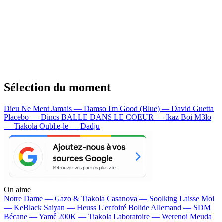
Sélection du moment
Dieu Ne Ment Jamais — Damso
I'm Good (Blue) — David Guetta
Placebo — Dinos
BALLE DANS LE COEUR — Ikaz Boi
M3lo
— Tiakola
Oublie-le — Dadju
On aime
Notre Dame —
Gazo & Tiakola
Casanova —
Soolking
Laisse Moi
—
KeBlack
Saiyan —
Heuss L'enfoiré
Bolide Allemand —
SDM
Bécane —
Yamê
200K —
Tiakola
Laboratoire —
Werenoi
Meuda