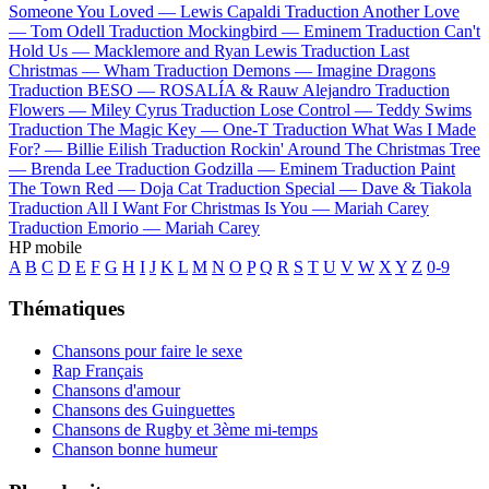
Someone You Loved —
Lewis Capaldi
Traduction Another Love
—
Tom Odell
Traduction Mockingbird —
Eminem
Traduction Can't
Hold Us —
Macklemore and Ryan Lewis
Traduction Last
Christmas —
Wham
Traduction Demons —
Imagine Dragons
Traduction BESO —
ROSALÍA & Rauw Alejandro
Traduction
Flowers —
Miley Cyrus
Traduction Lose Control —
Teddy Swims
Traduction The Magic Key —
One-T
Traduction What Was I Made
For? —
Billie Eilish
Traduction Rockin' Around The Christmas Tree
—
Brenda Lee
Traduction Godzilla —
Eminem
Traduction Paint
The Town Red —
Doja Cat
Traduction Special —
Dave & Tiakola
Traduction All I Want For Christmas Is You —
Mariah Carey
Traduction Emorio —
Mariah Carey
HP mobile
A
B
C
D
E
F
G
H
I
J
K
L
M
N
O
P
Q
R
S
T
U
V
W
X
Y
Z
0-9
Thématiques
Chansons pour faire le sexe
Rap Français
Chansons d'amour
Chansons des Guinguettes
Chansons de Rugby et 3ème mi-temps
Chanson bonne humeur