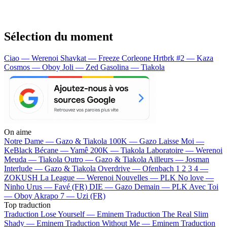
Sélection du moment
Ciao — Werenoi
Shavkat — Freeze Corleone
Hrtbrk #2 — Kaza
Cosmos — Oboy
Joli — Zed
Gasolina — Tiakola
On aime
Notre Dame —
Gazo & Tiakola
100K —
Gazo
Laisse Moi —
KeBlack
Bécane —
Yamê
200K —
Tiakola
Laboratoire —
Werenoi
Meuda —
Tiakola
Outro —
Gazo & Tiakola
Ailleurs —
Josman
Interlude —
Gazo & Tiakola
Overdrive —
Ofenbach
1 2 3 4 —
ZOKUSH
La League —
Werenoi
Nouvelles —
PLK
No love —
Ninho
Urus —
Favé (FR)
DIE —
Gazo
Demain —
PLK
Avec Toi
—
Oboy
Akrapo 7 —
Uzi (FR)
Top traduction
Traduction Lose Yourself —
Eminem
Traduction The Real Slim
Shady —
Eminem
Traduction Without Me —
Eminem
Traduction