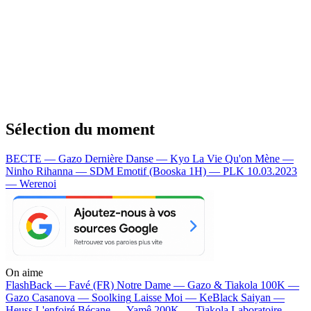
Sélection du moment
BECTE — Gazo
Dernière Danse — Kyo
La Vie Qu'on Mène —
Ninho
Rihanna — SDM
Emotif (Booska 1H) — PLK
10.03.2023
— Werenoi
On aime
FlashBack —
Favé (FR)
Notre Dame —
Gazo & Tiakola
100K —
Gazo
Casanova —
Soolking
Laisse Moi —
KeBlack
Saiyan —
Heuss L'enfoiré
Bécane —
Yamê
200K —
Tiakola
Laboratoire —