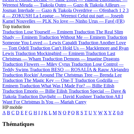
Werenoi
Meuda —
Tiakola
Outro —
Gazo & Tiakola
Ailleurs —
Josman
Interlude —
Gazo & Tiakola
Overdrive —
Ofenbach
1 2 3
4 —
ZOKUSH
La League —
Werenoi
Celui qui part —
Joseph
Kamel
Nouvelles —
PLK
No love —
Ninho
Urus —
Favé (FR)
Top traduction
Traduction Lose Yourself —
Eminem
Traduction The Real Slim
Shady —
Eminem
Traduction Without Me —
Eminem
Traduction
Someone You Loved —
Lewis Capaldi
Traduction Another Love
—
Tom Odell
Traduction Can't Hold Us —
Macklemore and Ryan
Lewis
Traduction Mockingbird —
Eminem
Traduction Last
Christmas —
Wham
Traduction Demons —
Imagine Dragons
Traduction Flowers —
Miley Cyrus
Traduction Lose Control —
Teddy Swims
Traduction BESO —
ROSALÍA & Rauw Alejandro
Traduction Rockin' Around The Christmas Tree —
Brenda Lee
Traduction The Magic Key —
One-T
Traduction Godzilla —
Eminem
Traduction What Was I Made For? —
Billie Eilish
Traduction Emorio —
Billie Eilish
Traduction Special —
Dave &
Tiakola
Traduction Daylight —
David Kushner
Traduction All I
Want For Christmas Is You —
Mariah Carey
HP mobile
A
B
C
D
E
F
G
H
I
J
K
L
M
N
O
P
Q
R
S
T
U
V
W
X
Y
Z
0-9
Thématiques