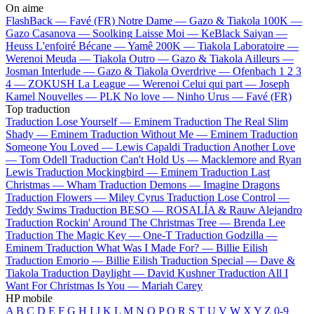
On aime
FlashBack —
Favé (FR)
Notre Dame —
Gazo & Tiakola
100K —
Gazo
Casanova —
Soolking
Laisse Moi —
KeBlack
Saiyan —
Heuss L'enfoiré
Bécane —
Yamê
200K —
Tiakola
Laboratoire —
Werenoi
Meuda —
Tiakola
Outro —
Gazo & Tiakola
Ailleurs —
Josman
Interlude —
Gazo & Tiakola
Overdrive —
Ofenbach
1 2 3
4 —
ZOKUSH
La League —
Werenoi
Celui qui part —
Joseph
Kamel
Nouvelles —
PLK
No love —
Ninho
Urus —
Favé (FR)
Top traduction
Traduction Lose Yourself —
Eminem
Traduction The Real Slim
Shady —
Eminem
Traduction Without Me —
Eminem
Traduction
Someone You Loved —
Lewis Capaldi
Traduction Another Love
—
Tom Odell
Traduction Can't Hold Us —
Macklemore and Ryan
Lewis
Traduction Mockingbird —
Eminem
Traduction Last
Christmas —
Wham
Traduction Demons —
Imagine Dragons
Traduction Flowers —
Miley Cyrus
Traduction Lose Control —
Teddy Swims
Traduction BESO —
ROSALÍA & Rauw Alejandro
Traduction Rockin' Around The Christmas Tree —
Brenda Lee
Traduction The Magic Key —
One-T
Traduction Godzilla —
Eminem
Traduction What Was I Made For? —
Billie Eilish
Traduction Emorio —
Billie Eilish
Traduction Special —
Dave &
Tiakola
Traduction Daylight —
David Kushner
Traduction All I
Want For Christmas Is You —
Mariah Carey
HP mobile
A
B
C
D
E
F
G
H
I
J
K
L
M
N
O
P
Q
R
S
T
U
V
W
X
Y
Z
0-9