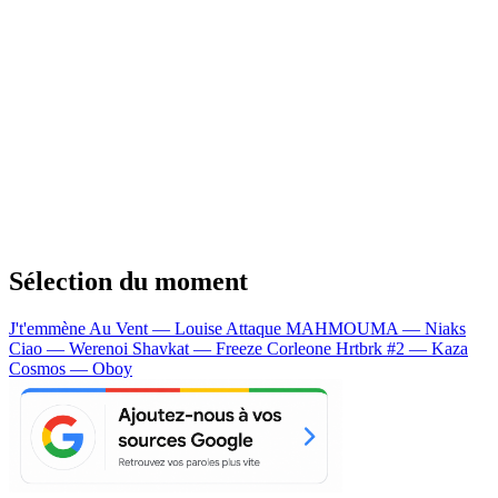
Sélection du moment
J't'emmène Au Vent — Louise Attaque
MAHMOUMA — Niaks
Ciao — Werenoi
Shavkat — Freeze Corleone
Hrtbrk #2 — Kaza
Cosmos — Oboy