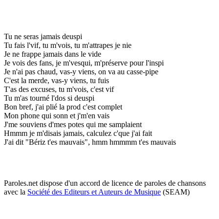
Tu ne seras jamais deuspi
Tu fais l'vif, tu m'vois, tu m'attrapes je nie
Je ne frappe jamais dans le vide
Je vois des fans, je m'vesqui, m'préserve pour l'inspi
Je n'ai pas chaud, vas-y viens, on va au casse-pipe
C'est la merde, vas-y viens, tu fuis
T'as des excuses, tu m'vois, c'est vif
Tu m'as tourné l'dos si deuspi
Bon bref, j'ai plié la prod c'est complet
Mon phone qui sonn et j'm'en vais
J'me souviens d'mes potes qui me samplaient
Hmmm je m'disais jamais, calculez c'que j'ai fait
J'ai dit "Bériz t'es mauvais", hmm hmmmm t'es mauvais
Paroles.net dispose d'un accord de licence de paroles de chansons
avec la
Société des Editeurs et Auteurs de Musique
(SEAM)