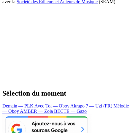
avec la
Société des Editeurs et Auteurs de Musique
(SEAM)
Sélection du moment
Demain — PLK
Avec Toi — Oboy
Akrapo 7 — Uzi (FR)
Mélodie
— Oboy
AMBER — Zola
BECTE — Gazo