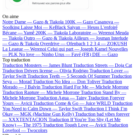
On aime
Notre Dame —
Gazo & Tiakola
100K —
Gazo
Casanova —
Soolking
Laisse Moi —
KeBlack
Saiyan —
Heuss L'enfoiré
Bécane —
Yamê
200K —
Tiakola
Laboratoire —
Werenoi
Meuda
—
Tiakola
Outro —
Gazo & Tiakola
Ailleurs —
Josman
Interlude
—
Gazo & Tiakola
Overdrive —
Ofenbach
1 2 3 4 —
ZOKUSH
La League —
Werenoi
Celui qui part —
Joseph Kamel
Nouvelles
—
PLK
No love —
Ninho
Urus —
Favé (FR)
DIE —
Gazo
Top traduction
Traduction Monsters —
James Blunt
Traduction Streets —
Doja Cat
Traduction Drivers license —
Olivia Rodrigo
Traduction Lover —
Taylor Swift
Traduction Teeth —
5 Seconds Of Summer
Traduction
Seya —
Morad
Traduction No Idea —
Don Toliver
Traduction
Morado —
J Balvin
Traduction Hard For Me —
Michele Morrone
Traduction Rapture —
Michele Morrone
Traduction Stand By —
Michele Morrone
Traduction Agua —
Tainy
Traduction Forever
Yours —
Avicii
Traduction Come & Go —
Juice WRLD
Traduction
You Need to Calm Down —
Taylor Swift
Traduction I Think I’m
Okay —
MGK (Machine Gun Kelly)
Traduction bad vibes forever
—
XXXTENTACION
Traduction If You're Too Shy (Let Me
Know) —
The 1975
Traduction Tough Love —
Avicii
Traduction
Lovefool —
Twocolors