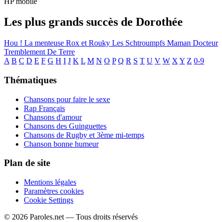
HP mobile
Les plus grands succès de Dorothée
Hou ! La menteuse
Rox et Rouky
Les Schtroumpfs
Maman
Docteur
Tremblement De Terre
A
B
C
D
E
F
G
H
I
J
K
L
M
N
O
P
Q
R
S
T
U
V
W
X
Y
Z
0-9
Thématiques
Chansons pour faire le sexe
Rap Français
Chansons d'amour
Chansons des Guinguettes
Chansons de Rugby et 3ème mi-temps
Chanson bonne humeur
Plan de site
Mentions légales
Paramètres cookies
Cookie Settings
© 2026 Paroles.net — Tous droits réservés