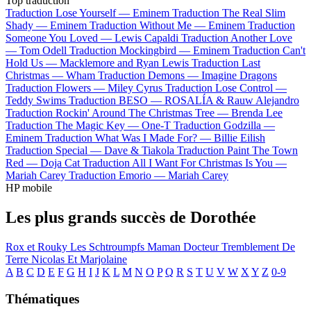
Top traduction
Traduction Lose Yourself —
Eminem
Traduction The Real Slim
Shady —
Eminem
Traduction Without Me —
Eminem
Traduction
Someone You Loved —
Lewis Capaldi
Traduction Another Love
—
Tom Odell
Traduction Mockingbird —
Eminem
Traduction Can't
Hold Us —
Macklemore and Ryan Lewis
Traduction Last
Christmas —
Wham
Traduction Demons —
Imagine Dragons
Traduction Flowers —
Miley Cyrus
Traduction Lose Control —
Teddy Swims
Traduction BESO —
ROSALÍA & Rauw Alejandro
Traduction Rockin' Around The Christmas Tree —
Brenda Lee
Traduction The Magic Key —
One-T
Traduction Godzilla —
Eminem
Traduction What Was I Made For? —
Billie Eilish
Traduction Special —
Dave & Tiakola
Traduction Paint The Town
Red —
Doja Cat
Traduction All I Want For Christmas Is You —
Mariah Carey
Traduction Emorio —
Mariah Carey
HP mobile
Les plus grands succès de Dorothée
Rox et Rouky
Les Schtroumpfs
Maman
Docteur
Tremblement De
Terre
Nicolas Et Marjolaine
A
B
C
D
E
F
G
H
I
J
K
L
M
N
O
P
Q
R
S
T
U
V
W
X
Y
Z
0-9
Thématiques