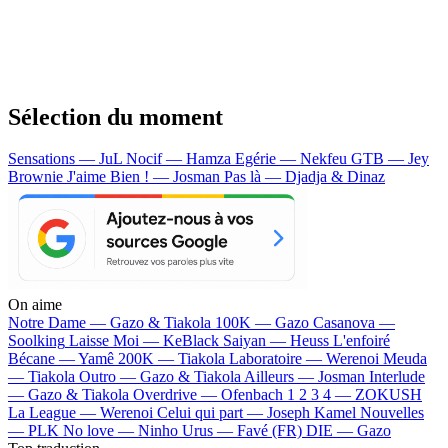
Sélection du moment
Sensations — JuL
Nocif — Hamza
Egérie — Nekfeu
GTB — Jey
Brownie
J'aime Bien ! — Josman
Pas là — Djadja & Dinaz
On aime
Notre Dame —
Gazo & Tiakola
100K —
Gazo
Casanova —
Soolking
Laisse Moi —
KeBlack
Saiyan —
Heuss L'enfoiré
Bécane —
Yamê
200K —
Tiakola
Laboratoire —
Werenoi
Meuda
—
Tiakola
Outro —
Gazo & Tiakola
Ailleurs —
Josman
Interlude
—
Gazo & Tiakola
Overdrive —
Ofenbach
1 2 3 4 —
ZOKUSH
La League —
Werenoi
Celui qui part —
Joseph Kamel
Nouvelles
—
PLK
No love —
Ninho
Urus —
Favé (FR)
DIE —
Gazo