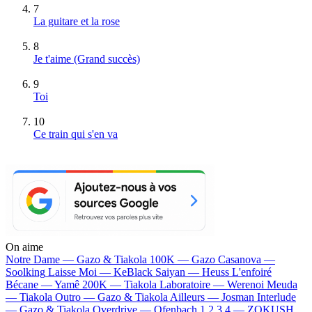
7
La guitare et la rose
8
Je t'aime
(Grand succès)
9
Toi
10
Ce train qui s'en va
On aime
Notre Dame —
Gazo & Tiakola
100K —
Gazo
Casanova —
Soolking
Laisse Moi —
KeBlack
Saiyan —
Heuss L'enfoiré
Bécane —
Yamê
200K —
Tiakola
Laboratoire —
Werenoi
Meuda
—
Tiakola
Outro —
Gazo & Tiakola
Ailleurs —
Josman
Interlude
—
Gazo & Tiakola
Overdrive —
Ofenbach
1 2 3 4 —
ZOKUSH