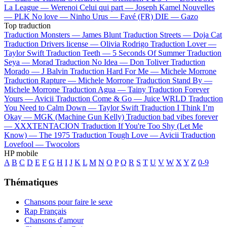
La League —
Werenoi
Celui qui part —
Joseph Kamel
Nouvelles
—
PLK
No love —
Ninho
Urus —
Favé (FR)
DIE —
Gazo
Top traduction
Traduction Monsters —
James Blunt
Traduction Streets —
Doja Cat
Traduction Drivers license —
Olivia Rodrigo
Traduction Lover —
Taylor Swift
Traduction Teeth —
5 Seconds Of Summer
Traduction
Seya —
Morad
Traduction No Idea —
Don Toliver
Traduction
Morado —
J Balvin
Traduction Hard For Me —
Michele Morrone
Traduction Rapture —
Michele Morrone
Traduction Stand By —
Michele Morrone
Traduction Agua —
Tainy
Traduction Forever
Yours —
Avicii
Traduction Come & Go —
Juice WRLD
Traduction
You Need to Calm Down —
Taylor Swift
Traduction I Think I’m
Okay —
MGK (Machine Gun Kelly)
Traduction bad vibes forever
—
XXXTENTACION
Traduction If You're Too Shy (Let Me
Know) —
The 1975
Traduction Tough Love —
Avicii
Traduction
Lovefool —
Twocolors
HP mobile
A
B
C
D
E
F
G
H
I
J
K
L
M
N
O
P
Q
R
S
T
U
V
W
X
Y
Z
0-9
Thématiques
Chansons pour faire le sexe
Rap Français
Chansons d'amour