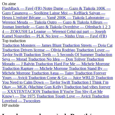
On aime
FlashBack —
Favé (FR)
Notre Dame —
Gazo & Tiakola
100K —
Gazo
Casanova —
Soolking
Laisse Moi —
KeBlack
Saiyan —
Heuss L'enfoiré
Bécane —
Yamê
200K —
Tiakola
Laboratoire —
Werenoi
Meuda —
Tiakola
Outro —
Gazo & Tiakola
Ailleurs —
Josman
Interlude —
Gazo & Tiakola
Overdrive —
Ofenbach
1 2 3
4 —
ZOKUSH
La League —
Werenoi
Celui qui part —
Joseph
Kamel
Nouvelles —
PLK
No love —
Ninho
Urus —
Favé (FR)
Top traduction
Traduction Monsters —
James Blunt
Traduction Streets —
Doja Cat
Traduction Drivers license —
Olivia Rodrigo
Traduction Lover —
Taylor Swift
Traduction Teeth —
5 Seconds Of Summer
Traduction
Seya —
Morad
Traduction No Idea —
Don Toliver
Traduction
Morado —
J Balvin
Traduction Hard For Me —
Michele Morrone
Traduction Rapture —
Michele Morrone
Traduction Stand By —
Michele Morrone
Traduction Agua —
Tainy
Traduction Forever
Yours —
Avicii
Traduction Come & Go —
Juice WRLD
Traduction
You Need to Calm Down —
Taylor Swift
Traduction I Think I’m
Okay —
MGK (Machine Gun Kelly)
Traduction bad vibes forever
—
XXXTENTACION
Traduction If You're Too Shy (Let Me
Know) —
The 1975
Traduction Tough Love —
Avicii
Traduction
Lovefool —
Twocolors
HP mobile