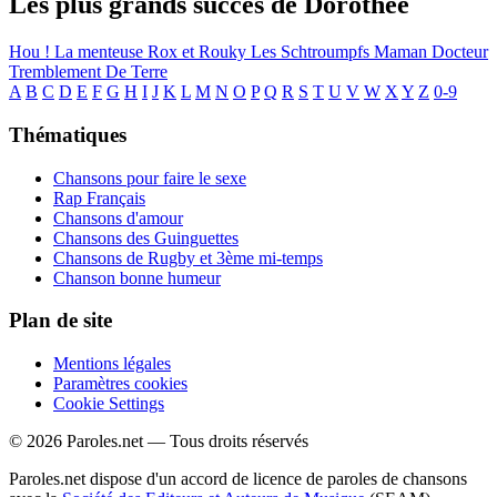
Les plus grands succès de Dorothée
Hou ! La menteuse
Rox et Rouky
Les Schtroumpfs
Maman
Docteur
Tremblement De Terre
A
B
C
D
E
F
G
H
I
J
K
L
M
N
O
P
Q
R
S
T
U
V
W
X
Y
Z
0-9
Thématiques
Chansons pour faire le sexe
Rap Français
Chansons d'amour
Chansons des Guinguettes
Chansons de Rugby et 3ème mi-temps
Chanson bonne humeur
Plan de site
Mentions légales
Paramètres cookies
Cookie Settings
© 2026 Paroles.net — Tous droits réservés
Paroles.net dispose d'un accord de licence de paroles de chansons