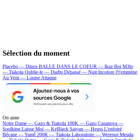
Sélection du moment
Placebo — Dinos
BALLE DANS LE COEUR — Ikaz Boi
M3lo
— Tiakola
Oublie-le — Dadju
Dépassé — Nuit Incolore
J't'emmène
Au Vent — Louise Attaque
On aime
Notre Dame —
Gazo & Tiakola
100K —
Gazo
Casanova —
Soolking
Laisse Moi —
KeBlack
Saiyan —
Heuss L'enfoiré
Bécane —
Yamê
200K —
Tiakola
Laboratoire —
Werenoi
Meuda