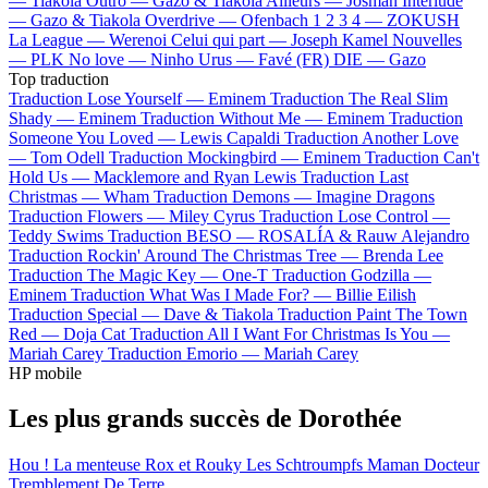
—
Tiakola
Outro —
Gazo & Tiakola
Ailleurs —
Josman
Interlude
—
Gazo & Tiakola
Overdrive —
Ofenbach
1 2 3 4 —
ZOKUSH
La League —
Werenoi
Celui qui part —
Joseph Kamel
Nouvelles
—
PLK
No love —
Ninho
Urus —
Favé (FR)
DIE —
Gazo
Top traduction
Traduction Lose Yourself —
Eminem
Traduction The Real Slim
Shady —
Eminem
Traduction Without Me —
Eminem
Traduction
Someone You Loved —
Lewis Capaldi
Traduction Another Love
—
Tom Odell
Traduction Mockingbird —
Eminem
Traduction Can't
Hold Us —
Macklemore and Ryan Lewis
Traduction Last
Christmas —
Wham
Traduction Demons —
Imagine Dragons
Traduction Flowers —
Miley Cyrus
Traduction Lose Control —
Teddy Swims
Traduction BESO —
ROSALÍA & Rauw Alejandro
Traduction Rockin' Around The Christmas Tree —
Brenda Lee
Traduction The Magic Key —
One-T
Traduction Godzilla —
Eminem
Traduction What Was I Made For? —
Billie Eilish
Traduction Special —
Dave & Tiakola
Traduction Paint The Town
Red —
Doja Cat
Traduction All I Want For Christmas Is You —
Mariah Carey
Traduction Emorio —
Mariah Carey
HP mobile
Les plus grands succès de Dorothée
Hou ! La menteuse
Rox et Rouky
Les Schtroumpfs
Maman
Docteur
Tremblement De Terre