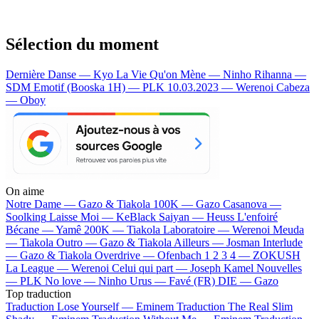
Sélection du moment
Dernière Danse — Kyo
La Vie Qu'on Mène — Ninho
Rihanna —
SDM
Emotif (Booska 1H) — PLK
10.03.2023 — Werenoi
Cabeza
— Oboy
On aime
Notre Dame —
Gazo & Tiakola
100K —
Gazo
Casanova —
Soolking
Laisse Moi —
KeBlack
Saiyan —
Heuss L'enfoiré
Bécane —
Yamê
200K —
Tiakola
Laboratoire —
Werenoi
Meuda
—
Tiakola
Outro —
Gazo & Tiakola
Ailleurs —
Josman
Interlude
—
Gazo & Tiakola
Overdrive —
Ofenbach
1 2 3 4 —
ZOKUSH
La League —
Werenoi
Celui qui part —
Joseph Kamel
Nouvelles
—
PLK
No love —
Ninho
Urus —
Favé (FR)
DIE —
Gazo
Top traduction
Traduction Lose Yourself —
Eminem
Traduction The Real Slim