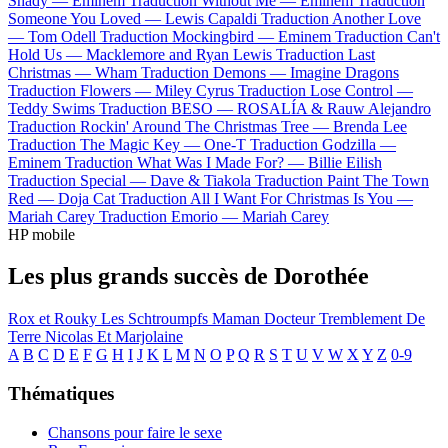
Shady —
Eminem
Traduction Without Me —
Eminem
Traduction
Someone You Loved —
Lewis Capaldi
Traduction Another Love
—
Tom Odell
Traduction Mockingbird —
Eminem
Traduction Can't
Hold Us —
Macklemore and Ryan Lewis
Traduction Last
Christmas —
Wham
Traduction Demons —
Imagine Dragons
Traduction Flowers —
Miley Cyrus
Traduction Lose Control —
Teddy Swims
Traduction BESO —
ROSALÍA & Rauw Alejandro
Traduction Rockin' Around The Christmas Tree —
Brenda Lee
Traduction The Magic Key —
One-T
Traduction Godzilla —
Eminem
Traduction What Was I Made For? —
Billie Eilish
Traduction Special —
Dave & Tiakola
Traduction Paint The Town
Red —
Doja Cat
Traduction All I Want For Christmas Is You —
Mariah Carey
Traduction Emorio —
Mariah Carey
HP mobile
Les plus grands succès de Dorothée
Rox et Rouky
Les Schtroumpfs
Maman
Docteur
Tremblement De
Terre
Nicolas Et Marjolaine
A
B
C
D
E
F
G
H
I
J
K
L
M
N
O
P
Q
R
S
T
U
V
W
X
Y
Z
0-9
Thématiques
Chansons pour faire le sexe