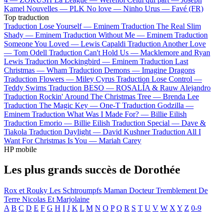
Kamel
Nouvelles —
PLK
No love —
Ninho
Urus —
Favé (FR)
Top traduction
Traduction Lose Yourself —
Eminem
Traduction The Real Slim
Shady —
Eminem
Traduction Without Me —
Eminem
Traduction
Someone You Loved —
Lewis Capaldi
Traduction Another Love
—
Tom Odell
Traduction Can't Hold Us —
Macklemore and Ryan
Lewis
Traduction Mockingbird —
Eminem
Traduction Last
Christmas —
Wham
Traduction Demons —
Imagine Dragons
Traduction Flowers —
Miley Cyrus
Traduction Lose Control —
Teddy Swims
Traduction BESO —
ROSALÍA & Rauw Alejandro
Traduction Rockin' Around The Christmas Tree —
Brenda Lee
Traduction The Magic Key —
One-T
Traduction Godzilla —
Eminem
Traduction What Was I Made For? —
Billie Eilish
Traduction Emorio —
Billie Eilish
Traduction Special —
Dave &
Tiakola
Traduction Daylight —
David Kushner
Traduction All I
Want For Christmas Is You —
Mariah Carey
HP mobile
Les plus grands succès de Dorothée
Rox et Rouky
Les Schtroumpfs
Maman
Docteur
Tremblement De
Terre
Nicolas Et Marjolaine
A
B
C
D
E
F
G
H
I
J
K
L
M
N
O
P
Q
R
S
T
U
V
W
X
Y
Z
0-9