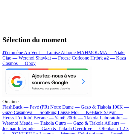
Sélection du moment
J't'emmène Au Vent — Louise Attaque
MAHMOUMA — Niaks
Ciao — Werenoi
Shavkat — Freeze Corleone
Hrtbrk #2 — Kaza
Cosmos — Oboy
On aime
FlashBack —
Favé (FR)
Notre Dame —
Gazo & Tiakola
100K —
Gazo
Casanova —
Soolking
Laisse Moi —
KeBlack
Saiyan —
Heuss L'enfoiré
Bécane —
Yamê
200K —
Tiakola
Laboratoire —
Werenoi
Meuda —
Tiakola
Outro —
Gazo & Tiakola
Ailleurs —
Josman
Interlude —
Gazo & Tiakola
Overdrive —
Ofenbach
1 2 3
4 —
ZOKUSH
La League —
Werenoi
Celui qui part —
Joseph