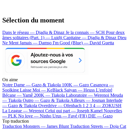
Sélection du moment
Dans le réseau — Djadja & Dinaz
Je la connais — SCH
Pour deux
âmes solitaires (Part. 1) — Luidji
Capitaine — Djadja & Dinaz
Dieu
Ne Ment Jamais — Damso
I'm Good (Blue) — David Guetta
On aime
Notre Dame —
Gazo & Tiakola
100K —
Gazo
Casanova —
Soolking
Laisse Moi —
KeBlack
Saiyan —
Heuss L'enfoiré
Bécane —
Yamê
200K —
Tiakola
Laboratoire —
Werenoi
Meuda
—
Tiakola
Outro —
Gazo & Tiakola
Ailleurs —
Josman
Interlude
—
Gazo & Tiakola
Overdrive —
Ofenbach
1 2 3 4 —
ZOKUSH
La League —
Werenoi
Celui qui part —
Joseph Kamel
Nouvelles
—
PLK
No love —
Ninho
Urus —
Favé (FR)
DIE —
Gazo
Top traduction
Traduction Monsters —
James Blunt
Traduction Streets —
Doja Cat