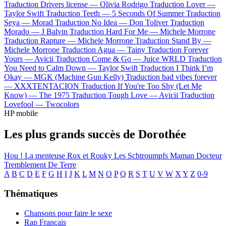
Traduction Drivers license —
Olivia Rodrigo
Traduction Lover —
Taylor Swift
Traduction Teeth —
5 Seconds Of Summer
Traduction
Seya —
Morad
Traduction No Idea —
Don Toliver
Traduction
Morado —
J Balvin
Traduction Hard For Me —
Michele Morrone
Traduction Rapture —
Michele Morrone
Traduction Stand By —
Michele Morrone
Traduction Agua —
Tainy
Traduction Forever
Yours —
Avicii
Traduction Come & Go —
Juice WRLD
Traduction
You Need to Calm Down —
Taylor Swift
Traduction I Think I’m
Okay —
MGK (Machine Gun Kelly)
Traduction bad vibes forever
—
XXXTENTACION
Traduction If You're Too Shy (Let Me
Know) —
The 1975
Traduction Tough Love —
Avicii
Traduction
Lovefool —
Twocolors
HP mobile
Les plus grands succès de Dorothée
Hou ! La menteuse
Rox et Rouky
Les Schtroumpfs
Maman
Docteur
Tremblement De Terre
A
B
C
D
E
F
G
H
I
J
K
L
M
N
O
P
Q
R
S
T
U
V
W
X
Y
Z
0-9
Thématiques
Chansons pour faire le sexe
Rap Français