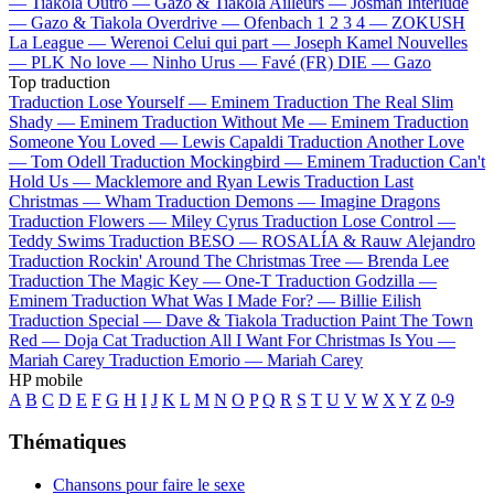
—
Tiakola
Outro —
Gazo & Tiakola
Ailleurs —
Josman
Interlude
—
Gazo & Tiakola
Overdrive —
Ofenbach
1 2 3 4 —
ZOKUSH
La League —
Werenoi
Celui qui part —
Joseph Kamel
Nouvelles
—
PLK
No love —
Ninho
Urus —
Favé (FR)
DIE —
Gazo
Top traduction
Traduction Lose Yourself —
Eminem
Traduction The Real Slim
Shady —
Eminem
Traduction Without Me —
Eminem
Traduction
Someone You Loved —
Lewis Capaldi
Traduction Another Love
—
Tom Odell
Traduction Mockingbird —
Eminem
Traduction Can't
Hold Us —
Macklemore and Ryan Lewis
Traduction Last
Christmas —
Wham
Traduction Demons —
Imagine Dragons
Traduction Flowers —
Miley Cyrus
Traduction Lose Control —
Teddy Swims
Traduction BESO —
ROSALÍA & Rauw Alejandro
Traduction Rockin' Around The Christmas Tree —
Brenda Lee
Traduction The Magic Key —
One-T
Traduction Godzilla —
Eminem
Traduction What Was I Made For? —
Billie Eilish
Traduction Special —
Dave & Tiakola
Traduction Paint The Town
Red —
Doja Cat
Traduction All I Want For Christmas Is You —
Mariah Carey
Traduction Emorio —
Mariah Carey
HP mobile
A
B
C
D
E
F
G
H
I
J
K
L
M
N
O
P
Q
R
S
T
U
V
W
X
Y
Z
0-9
Thématiques
Chansons pour faire le sexe