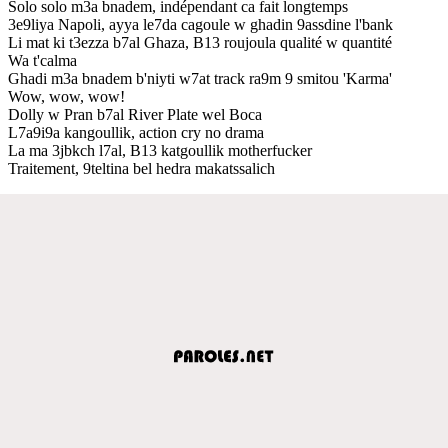
Solo solo m3a bnadem, indépendant ca fait longtemps
3e9liya Napoli, ayya le7da cagoule w ghadin 9assdine l'bank
Li mat ki t3ezza b7al Ghaza, B13 roujoula qualité w quantité
Wa t'calma
Ghadi m3a bnadem b'niyti w7at track ra9m 9 smitou 'Karma'
Wow, wow, wow!
Dolly w Pran b7al River Plate wel Boca
L7a9i9a kangoullik, action cry no drama
La ma 3jbkch l7al, B13 katgoullik motherfucker
Traitement, 9teltina bel hedra makatssalich