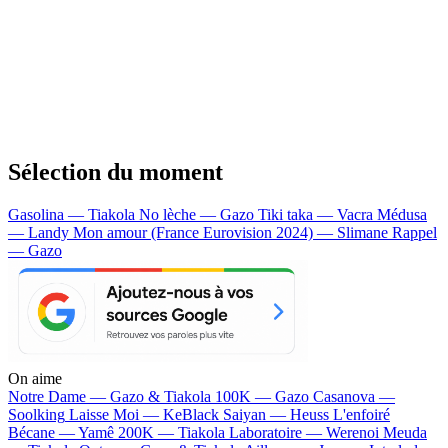
Sélection du moment
Gasolina — Tiakola
No lèche — Gazo
Tiki taka — Vacra
Médusa
— Landy
Mon amour (France Eurovision 2024) — Slimane
Rappel
— Gazo
On aime
Notre Dame —
Gazo & Tiakola
100K —
Gazo
Casanova —
Soolking
Laisse Moi —
KeBlack
Saiyan —
Heuss L'enfoiré
Bécane —
Yamê
200K —
Tiakola
Laboratoire —
Werenoi
Meuda