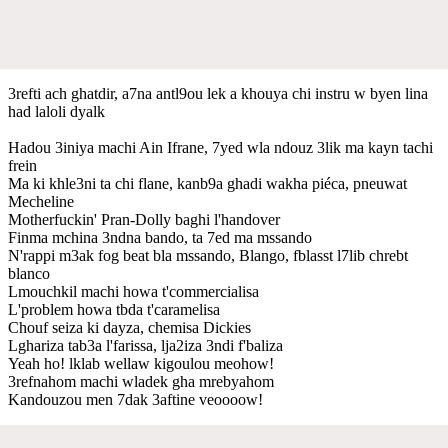
3refti ach ghatdir, a7na antl9ou lek a khouya chi instru w byen lina
had laloli dyalk
Hadou 3iniya machi Ain Ifrane, 7yed wla ndouz 3lik ma kayn tachi
frein
Ma ki khle3ni ta chi flane, kanb9a ghadi wakha piéca, pneuwat
Mecheline
Motherfuckin' Pran-Dolly baghi l'handover
Finma mchina 3ndna bando, ta 7ed ma mssando
N'rappi m3ak fog beat bla mssando, Blango, fblasst l7lib chrebt
blanco
Lmouchkil machi howa t'commercialisa
L'problem howa tbda t'caramelisa
Chouf seiza ki dayza, chemisa Dickies
Lghariza tab3a l'farissa, lja2iza 3ndi f'baliza
Yeah ho! lklab wellaw kigoulou meohow!
3refnahom machi wladek gha mrebyahom
Kandouzou men 7dak 3aftine veoooow!