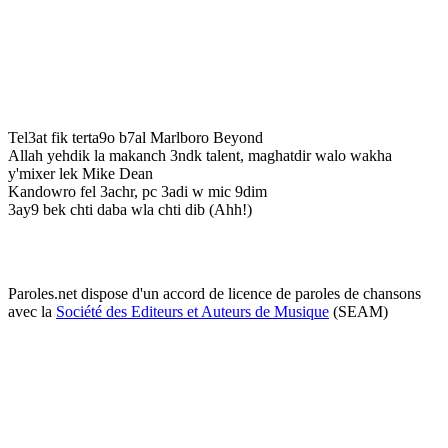
Tel3at fik terta9o b7al Marlboro Beyond
Allah yehdik la makanch 3ndk talent, maghatdir walo wakha
y'mixer lek Mike Dean
Kandowro fel 3achr, pc 3adi w mic 9dim
3ay9 bek chti daba wla chti dib (Ahh!)
Paroles.net dispose d'un accord de licence de paroles de chansons
avec la
Société des Editeurs et Auteurs de Musique
(SEAM)