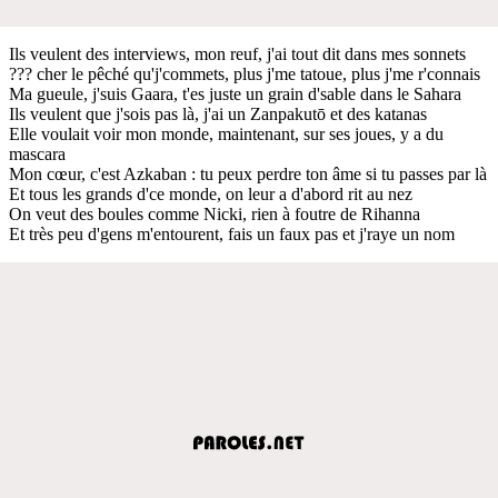
Ils veulent des interviews, mon reuf, j'ai tout dit dans mes sonnets
??? cher le pêché qu'j'commets, plus j'me tatoue, plus j'me r'connais
Ma gueule, j'suis Gaara, t'es juste un grain d'sable dans le Sahara
Ils veulent que j'sois pas là, j'ai un Zanpakutō et des katanas
Elle voulait voir mon monde, maintenant, sur ses joues, y a du
mascara
Mon cœur, c'est Azkaban : tu peux perdre ton âme si tu passes par là
Et tous les grands d'ce monde, on leur a d'abord rit au nez
On veut des boules comme Nicki, rien à foutre de Rihanna
Et très peu d'gens m'entourent, fais un faux pas et j'raye un nom