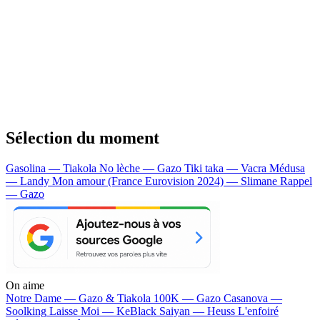
Sélection du moment
Gasolina — Tiakola
No lèche — Gazo
Tiki taka — Vacra
Médusa
— Landy
Mon amour (France Eurovision 2024) — Slimane
Rappel
— Gazo
On aime
Notre Dame —
Gazo & Tiakola
100K —
Gazo
Casanova —
Soolking
Laisse Moi —
KeBlack
Saiyan —
Heuss L'enfoiré