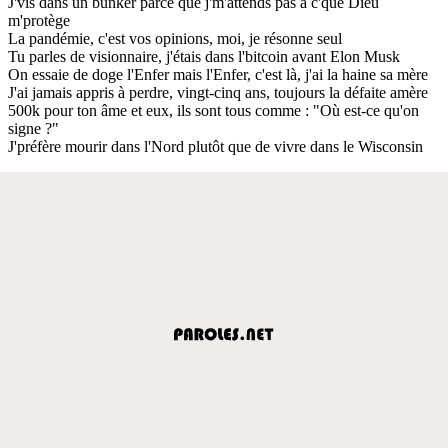
J'vis dans un bunker parce que j'm'attends pas à c'que Dieu
m'protège
La pandémie, c'est vos opinions, moi, je résonne seul
Tu parles de visionnaire, j'étais dans l'bitcoin avant Elon Musk
On essaie de doge l'Enfer mais l'Enfer, c'est là, j'ai la haine sa mère
J'ai jamais appris à perdre, vingt-cinq ans, toujours la défaite amère
500k pour ton âme et eux, ils sont tous comme : "Où est-ce qu'on
signe ?"
J'préfère mourir dans l'Nord plutôt que de vivre dans le Wisconsin