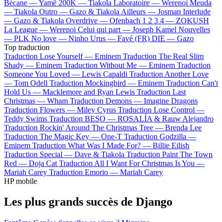
Bécane —
Yamê
200K —
Tiakola
Laboratoire —
Werenoi
Meuda
—
Tiakola
Outro —
Gazo & Tiakola
Ailleurs —
Josman
Interlude
—
Gazo & Tiakola
Overdrive —
Ofenbach
1 2 3 4 —
ZOKUSH
La League —
Werenoi
Celui qui part —
Joseph Kamel
Nouvelles
—
PLK
No love —
Ninho
Urus —
Favé (FR)
DIE —
Gazo
Top traduction
Traduction Lose Yourself —
Eminem
Traduction The Real Slim
Shady —
Eminem
Traduction Without Me —
Eminem
Traduction
Someone You Loved —
Lewis Capaldi
Traduction Another Love
—
Tom Odell
Traduction Mockingbird —
Eminem
Traduction Can't
Hold Us —
Macklemore and Ryan Lewis
Traduction Last
Christmas —
Wham
Traduction Demons —
Imagine Dragons
Traduction Flowers —
Miley Cyrus
Traduction Lose Control —
Teddy Swims
Traduction BESO —
ROSALÍA & Rauw Alejandro
Traduction Rockin' Around The Christmas Tree —
Brenda Lee
Traduction The Magic Key —
One-T
Traduction Godzilla —
Eminem
Traduction What Was I Made For? —
Billie Eilish
Traduction Special —
Dave & Tiakola
Traduction Paint The Town
Red —
Doja Cat
Traduction All I Want For Christmas Is You —
Mariah Carey
Traduction Emorio —
Mariah Carey
HP mobile
Les plus grands succès de Django