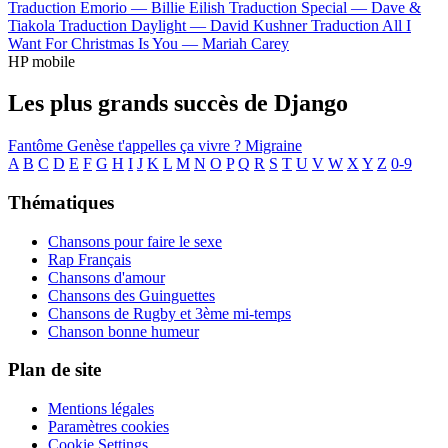
Traduction Emorio —
Billie Eilish
Traduction Special —
Dave &
Tiakola
Traduction Daylight —
David Kushner
Traduction All I
Want For Christmas Is You —
Mariah Carey
HP mobile
Les plus grands succès de Django
Fantôme
Genèse
t'appelles ça vivre ?
Migraine
A
B
C
D
E
F
G
H
I
J
K
L
M
N
O
P
Q
R
S
T
U
V
W
X
Y
Z
0-9
Thématiques
Chansons pour faire le sexe
Rap Français
Chansons d'amour
Chansons des Guinguettes
Chansons de Rugby et 3ème mi-temps
Chanson bonne humeur
Plan de site
Mentions légales
Paramètres cookies
Cookie Settings