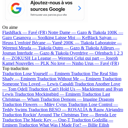
On aime
FlashBack —
Favé (FR)
Notre Dame —
Gazo & Tiakola
100K —
Gazo
Casanova —
Soolking
Laisse Moi —
KeBlack
Saiyan —
Heuss L'enfoiré
Bécane —
Yamê
200K —
Tiakola
Laboratoire —
Werenoi
Meuda —
Tiakola
Outro —
Gazo & Tiakola
Ailleurs —
Josman
Interlude —
Gazo & Tiakola
Overdrive —
Ofenbach
1 2 3
4 —
ZOKUSH
La League —
Werenoi
Celui qui part —
Joseph
Kamel
Nouvelles —
PLK
No love —
Ninho
Urus —
Favé (FR)
Top traduction
Traduction Lose Yourself —
Eminem
Traduction The Real Slim
Shady —
Eminem
Traduction Without Me —
Eminem
Traduction
Someone You Loved —
Lewis Capaldi
Traduction Another Love
—
Tom Odell
Traduction Can't Hold Us —
Macklemore and Ryan
Lewis
Traduction Mockingbird —
Eminem
Traduction Last
Christmas —
Wham
Traduction Demons —
Imagine Dragons
Traduction Flowers —
Miley Cyrus
Traduction Lose Control —
Teddy Swims
Traduction BESO —
ROSALÍA & Rauw Alejandro
Traduction Rockin' Around The Christmas Tree —
Brenda Lee
Traduction The Magic Key —
One-T
Traduction Godzilla —
Eminem
Traduction What Was I Made For? —
Billie Eilish