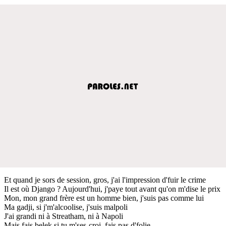
Et quand je sors de session, gros, j'ai l'impression d'fuir le crime
Il est où Django ? Aujourd'hui, j'paye tout avant qu'on m'dise le prix
Mon, mon grand frère est un homme bien, j'suis pas comme lui
Ma gadji, si j'm'alcoolise, j'suis malpoli
J'ai grandi ni à Streatham, ni à Napoli
Mais fais belek si tu m'ses-croi, fais pas d'folie