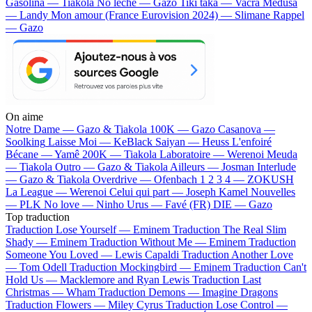
Gasolina — Tiakola
No lèche — Gazo
Tiki taka — Vacra
Médusa
— Landy
Mon amour (France Eurovision 2024) — Slimane
Rappel
— Gazo
On aime
Notre Dame —
Gazo & Tiakola
100K —
Gazo
Casanova —
Soolking
Laisse Moi —
KeBlack
Saiyan —
Heuss L'enfoiré
Bécane —
Yamê
200K —
Tiakola
Laboratoire —
Werenoi
Meuda
—
Tiakola
Outro —
Gazo & Tiakola
Ailleurs —
Josman
Interlude
—
Gazo & Tiakola
Overdrive —
Ofenbach
1 2 3 4 —
ZOKUSH
La League —
Werenoi
Celui qui part —
Joseph Kamel
Nouvelles
—
PLK
No love —
Ninho
Urus —
Favé (FR)
DIE —
Gazo
Top traduction
Traduction Lose Yourself —
Eminem
Traduction The Real Slim
Shady —
Eminem
Traduction Without Me —
Eminem
Traduction
Someone You Loved —
Lewis Capaldi
Traduction Another Love
—
Tom Odell
Traduction Mockingbird —
Eminem
Traduction Can't
Hold Us —
Macklemore and Ryan Lewis
Traduction Last
Christmas —
Wham
Traduction Demons —
Imagine Dragons
Traduction Flowers —
Miley Cyrus
Traduction Lose Control —