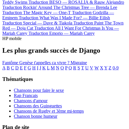
Teddy Swims
Traduction BESO —
ROSALÍA & Rauw Alejandro
Traduction Rockin' Around The Christmas Tree —
Brenda Lee
Traduction The Magic Key —
One-T
Traduction Godzilla —
Eminem
Traduction What Was I Made For? —
Billie Eilish
Traduction Special —
Dave & Tiakola
Traduction Paint The Town
Red —
Doja Cat
Traduction All I Want For Christmas Is You —
Mariah Carey
Traduction Emorio —
Mariah Carey
HP mobile
Les plus grands succès de Django
Fantôme
Genèse
t'appelles ça vivre ?
Migraine
A
B
C
D
E
F
G
H
I
J
K
L
M
N
O
P
Q
R
S
T
U
V
W
X
Y
Z
0-9
Thématiques
Chansons pour faire le sexe
Rap Français
Chansons d'amour
Chansons des Guinguettes
Chansons de Rugby et 3ème mi-temps
Chanson bonne humeur
Plan de site