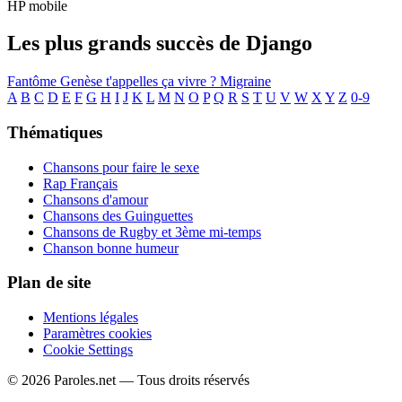
HP mobile
Les plus grands succès de Django
Fantôme
Genèse
t'appelles ça vivre ?
Migraine
A
B
C
D
E
F
G
H
I
J
K
L
M
N
O
P
Q
R
S
T
U
V
W
X
Y
Z
0-9
Thématiques
Chansons pour faire le sexe
Rap Français
Chansons d'amour
Chansons des Guinguettes
Chansons de Rugby et 3ème mi-temps
Chanson bonne humeur
Plan de site
Mentions légales
Paramètres cookies
Cookie Settings
© 2026 Paroles.net — Tous droits réservés