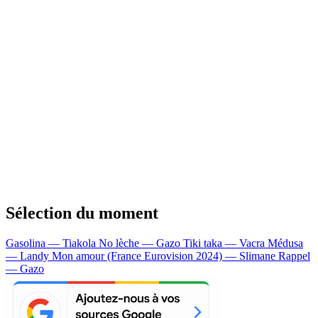
Sélection du moment
Gasolina — Tiakola
No lèche — Gazo
Tiki taka — Vacra
Médusa
— Landy
Mon amour (France Eurovision 2024) — Slimane
Rappel
— Gazo