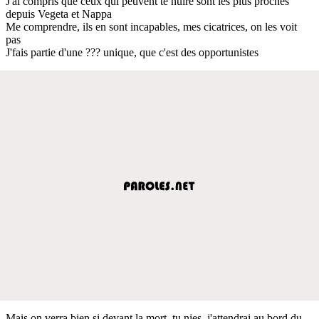
J'ai compris que ceux qui peuvent te nuire sont les plus proches
depuis Vegeta et Nappa
Me comprendre, ils en sont incapables, mes cicatrices, on les voit
pas
J'fais partie d'une ??? unique, que c'est des opportunistes
Mais on verra bien si devant la mort, tu nies, j'attendrai au bord du