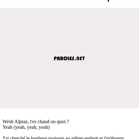
Wesh Alpraz, t'es chaud ou quoi ?
Yeah (yeah, yeah, yeah)
J'ai cherché le bonheur toujours au même endroit et j'm'étonne