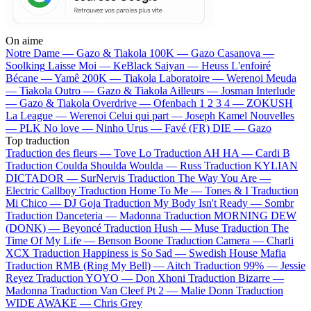
On aime
Notre Dame —
Gazo & Tiakola
100K —
Gazo
Casanova —
Soolking
Laisse Moi —
KeBlack
Saiyan —
Heuss L'enfoiré
Bécane —
Yamê
200K —
Tiakola
Laboratoire —
Werenoi
Meuda
—
Tiakola
Outro —
Gazo & Tiakola
Ailleurs —
Josman
Interlude
—
Gazo & Tiakola
Overdrive —
Ofenbach
1 2 3 4 —
ZOKUSH
La League —
Werenoi
Celui qui part —
Joseph Kamel
Nouvelles
—
PLK
No love —
Ninho
Urus —
Favé (FR)
DIE —
Gazo
Top traduction
Traduction des fleurs —
Tove Lo
Traduction AH HA —
Cardi B
Traduction Coulda Shoulda Woulda —
Russ
Traduction KYLIAN
DICTADOR —
SurNervis
Traduction The Way You Are —
Electric Callboy
Traduction Home To Me —
Tones & I
Traduction
Mi Chico —
DJ Goja
Traduction My Body Isn't Ready —
Sombr
Traduction Danceteria —
Madonna
Traduction MORNING DEW
(DONK) —
Beyoncé
Traduction Hush —
Muse
Traduction The
Time Of My Life —
Benson Boone
Traduction Camera —
Charli
XCX
Traduction Happiness is So Sad —
Swedish House Mafia
Traduction RMB (Ring My Bell) —
Aitch
Traduction 99% —
Jessie
Reyez
Traduction YOYO —
Don Xhoni
Traduction Bizarre —
Madonna
Traduction Van Cleef Pt 2 —
Malie Donn
Traduction
WIDE AWAKE —
Chris Grey