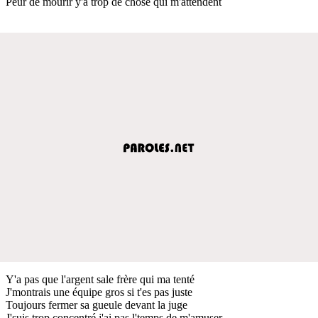
Peur de mourir y'a trop de chose qui m'attendent
Y'a pas que l'argent sale frère qui ma tenté
J'montrais une équipe gros si t'es pas juste
Toujours fermer sa gueule devant la juge
J'suis trop concentré j'ai pas l'temps de m'amuser