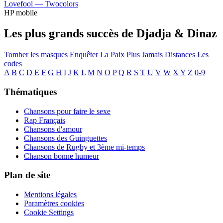
Lovefool —
Twocolors
HP mobile
Les plus grands succès de Djadja & Dinaz
Tomber les masques
Enquêter
La Paix
Plus Jamais
Distances
Les
codes
A
B
C
D
E
F
G
H
I
J
K
L
M
N
O
P
Q
R
S
T
U
V
W
X
Y
Z
0-9
Thématiques
Chansons pour faire le sexe
Rap Français
Chansons d'amour
Chansons des Guinguettes
Chansons de Rugby et 3ème mi-temps
Chanson bonne humeur
Plan de site
Mentions légales
Paramètres cookies
Cookie Settings