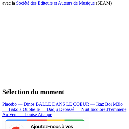
avec la
Société des Editeurs et Auteurs de Musique
(SEAM)
Sélection du moment
Placebo — Dinos
BALLE DANS LE COEUR — Ikaz Boi
M3lo
— Tiakola
Oublie-le — Dadju
Dépassé — Nuit Incolore
J't'emmène
Au Vent — Louise Attaque