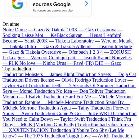
On aime
Notre Dame —
Gazo & Tiakola
100K —
Gazo
Casanova —
Soolking
Laisse Moi —
KeBlack
Saiyan —
Heuss L'enfoiré
Bécane —
Yamê
200K —
Tiakola
Laboratoire —
Werenoi
Meuda
—
Tiakola
Outro —
Gazo & Tiakola
Ailleurs —
Josman
Interlude
—
Gazo & Tiakola
Overdrive —
Ofenbach
1 2 3 4 —
ZOKUSH
La League —
Werenoi
Celui qui part —
Joseph Kamel
Nouvelles
—
PLK
No love —
Ninho
Urus —
Favé (FR)
DIE —
Gazo
Top traduction
Traduction Monsters —
James Blunt
Traduction Streets —
Doja Cat
Traduction Drivers license —
Olivia Rodrigo
Traduction Lover —
Taylor Swift
Traduction Teeth —
5 Seconds Of Summer
Traduction
Seya —
Morad
Traduction No Idea —
Don Toliver
Traduction
Morado —
J Balvin
Traduction Hard For Me —
Michele Morrone
Traduction Rapture —
Michele Morrone
Traduction Stand By —
Michele Morrone
Traduction Agua —
Tainy
Traduction Forever
Yours —
Avicii
Traduction Come & Go —
Juice WRLD
Traduction
You Need to Calm Down —
Taylor Swift
Traduction I Think I’m
Okay —
MGK (Machine Gun Kelly)
Traduction bad vibes forever
—
XXXTENTACION
Traduction If You're Too Shy (Let Me
Know) —
The 1975
Traduction Tough Love —
Avicii
Traduction