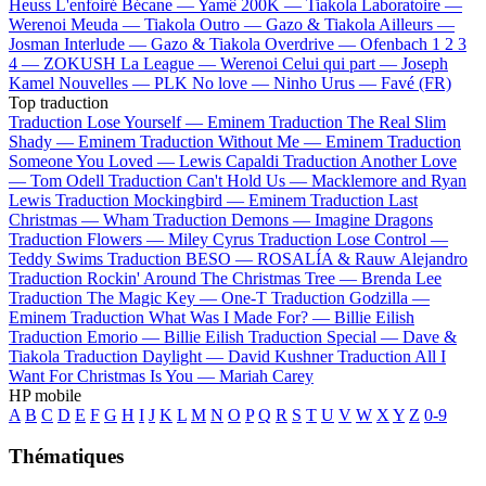
Heuss L'enfoiré
Bécane —
Yamê
200K —
Tiakola
Laboratoire —
Werenoi
Meuda —
Tiakola
Outro —
Gazo & Tiakola
Ailleurs —
Josman
Interlude —
Gazo & Tiakola
Overdrive —
Ofenbach
1 2 3
4 —
ZOKUSH
La League —
Werenoi
Celui qui part —
Joseph
Kamel
Nouvelles —
PLK
No love —
Ninho
Urus —
Favé (FR)
Top traduction
Traduction Lose Yourself —
Eminem
Traduction The Real Slim
Shady —
Eminem
Traduction Without Me —
Eminem
Traduction
Someone You Loved —
Lewis Capaldi
Traduction Another Love
—
Tom Odell
Traduction Can't Hold Us —
Macklemore and Ryan
Lewis
Traduction Mockingbird —
Eminem
Traduction Last
Christmas —
Wham
Traduction Demons —
Imagine Dragons
Traduction Flowers —
Miley Cyrus
Traduction Lose Control —
Teddy Swims
Traduction BESO —
ROSALÍA & Rauw Alejandro
Traduction Rockin' Around The Christmas Tree —
Brenda Lee
Traduction The Magic Key —
One-T
Traduction Godzilla —
Eminem
Traduction What Was I Made For? —
Billie Eilish
Traduction Emorio —
Billie Eilish
Traduction Special —
Dave &
Tiakola
Traduction Daylight —
David Kushner
Traduction All I
Want For Christmas Is You —
Mariah Carey
HP mobile
A
B
C
D
E
F
G
H
I
J
K
L
M
N
O
P
Q
R
S
T
U
V
W
X
Y
Z
0-9
Thématiques