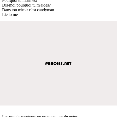
Pourquoi tu m'aimes?
Dis-moi pourquoi tu m'aides?
Dans ton miroir c'est candyman
Lie to me
Les grands menteurs ne prennent pas de notes