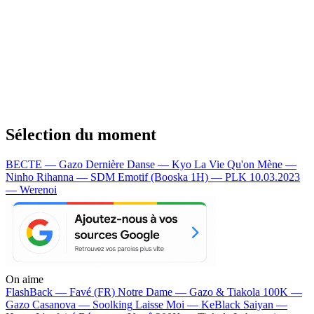
Sélection du moment
BECTE — Gazo
Dernière Danse — Kyo
La Vie Qu'on Mène —
Ninho
Rihanna — SDM
Emotif (Booska 1H) — PLK
10.03.2023
— Werenoi
On aime
FlashBack —
Favé (FR)
Notre Dame —
Gazo & Tiakola
100K —
Gazo
Casanova —
Soolking
Laisse Moi —
KeBlack
Saiyan —