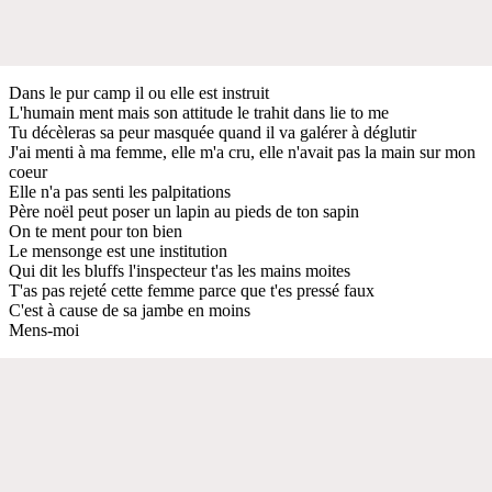
Dans le pur camp il ou elle est instruit
L'humain ment mais son attitude le trahit dans lie to me
Tu décèleras sa peur masquée quand il va galérer à déglutir
J'ai menti à ma femme, elle m'a cru, elle n'avait pas la main sur mon
coeur
Elle n'a pas senti les palpitations
Père noël peut poser un lapin au pieds de ton sapin
On te ment pour ton bien
Le mensonge est une institution
Qui dit les bluffs l'inspecteur t'as les mains moites
T'as pas rejeté cette femme parce que t'es pressé faux
C'est à cause de sa jambe en moins
Mens-moi