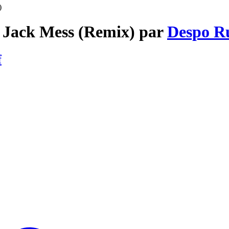
)
de Jack Mess (Remix) par
Despo Ru
f