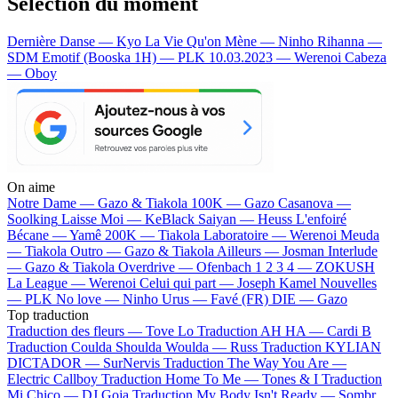
Sélection du moment
Dernière Danse — Kyo
La Vie Qu'on Mène — Ninho
Rihanna —
SDM
Emotif (Booska 1H) — PLK
10.03.2023 — Werenoi
Cabeza
— Oboy
On aime
Notre Dame —
Gazo & Tiakola
100K —
Gazo
Casanova —
Soolking
Laisse Moi —
KeBlack
Saiyan —
Heuss L'enfoiré
Bécane —
Yamê
200K —
Tiakola
Laboratoire —
Werenoi
Meuda
—
Tiakola
Outro —
Gazo & Tiakola
Ailleurs —
Josman
Interlude
—
Gazo & Tiakola
Overdrive —
Ofenbach
1 2 3 4 —
ZOKUSH
La League —
Werenoi
Celui qui part —
Joseph Kamel
Nouvelles
—
PLK
No love —
Ninho
Urus —
Favé (FR)
DIE —
Gazo
Top traduction
Traduction des fleurs —
Tove Lo
Traduction AH HA —
Cardi B
Traduction Coulda Shoulda Woulda —
Russ
Traduction KYLIAN
DICTADOR —
SurNervis
Traduction The Way You Are —
Electric Callboy
Traduction Home To Me —
Tones & I
Traduction
Mi Chico —
DJ Goja
Traduction My Body Isn't Ready —
Sombr