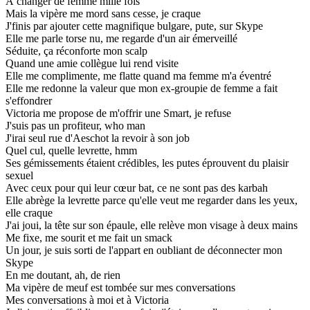
À changer de femme mille fois
Mais la vipère me mord sans cesse, je craque
J'finis par ajouter cette magnifique bulgare, pute, sur Skype
Elle me parle torse nu, me regarde d'un air émerveillé
Séduite, ça réconforte mon scalp
Quand une amie collègue lui rend visite
Elle me complimente, me flatte quand ma femme m'a éventré
Elle me redonne la valeur que mon ex-groupie de femme a fait
s'effondrer
Victoria me propose de m'offrir une Smart, je refuse
J'suis pas un profiteur, who man
J'irai seul rue d'Aeschot la revoir à son job
Quel cul, quelle levrette, hmm
Ses gémissements étaient crédibles, les putes éprouvent du plaisir
sexuel
Avec ceux pour qui leur cœur bat, ce ne sont pas des karbah
Elle abrège la levrette parce qu'elle veut me regarder dans les yeux,
elle craque
J'ai joui, la tête sur son épaule, elle relève mon visage à deux mains
Me fixe, me sourit et me fait un smack
Un jour, je suis sorti de l'appart en oubliant de déconnecter mon
Skype
En me doutant, ah, de rien
Ma vipère de meuf est tombée sur mes conversations
Mes conversations à moi et à Victoria