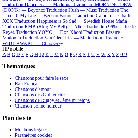
Traduction Danceteria —
Madonna
Traduction MORNING DEW
(DONK) —
Beyoncé
Traduction Hush —
Muse
Traduction The
Time Of My Life —
Benson Boone
Traduction Camera —
Charli
XCX
Traduction Happiness is So Sad —
Swedish House Mafia
Traduction RMB (Ring My Bell) —
Aitch
Traduction 99% —
Jessie
Reyez
Traduction YOYO —
Don Xhoni
Traduction Bizarre —
Madonna
Traduction Van Cleef Pt 2 —
Malie Donn
Traduction
WIDE AWAKE —
Chris Grey
HP mobile
A
B
C
D
E
F
G
H
I
J
K
L
M
N
O
P
Q
R
S
T
U
V
W
X
Y
Z
0-9
Thématiques
Chansons pour faire le sexe
Rap Français
Chansons d'amour
Chansons des Guinguettes
Chansons de Rugby et 3ème mi-temps
Chanson bonne humeur
Plan de site
Mentions légales
Paramètres cookies