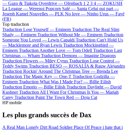
—
Gazo & Tiakola
Overdrive —
Ofenbach
1 2 3 4 —
ZOKUSH
La League —
Werenoi
Popcorn Salé —
Santa
Celui qui part —
Joseph Kamel
Nouvelles —
PLK
No love —
Ninho
Urus —
Favé
(FR)
Top traduction
Traduction Lose Yourself —
Eminem
Traduction The Real Slim
Shady —
Eminem
Traduction Without Me —
Eminem
Traduction
Someone You Loved —
Lewis Capaldi
Traduction Can't Hold Us
—
Macklemore and Ryan Lewis
Traduction Mockingbird —
Eminem
Traduction Another Love —
Tom Odell
Traduction Last
Christmas —
Wham
Traduction Demons —
Imagine Dragons
Traduction Flowers —
Miley Cyrus
Traduction Lose Control —
Teddy Swims
Traduction BESO —
ROSALÍA & Rauw Alejandro
Traduction Rockin' Around The Christmas Tree —
Brenda Lee
Traduction The Magic Key —
One-T
Traduction Godzilla —
Eminem
Traduction What Was I Made For? —
Billie Eilish
Traduction Emorio —
Billie Eilish
Traduction Daylight —
David
Kushner
Traduction All I Want For Christmas Is You —
Mariah
Carey
Traduction Paint The Town Red —
Doja Cat
HP mobile
Les plus grands succès de Dax
A Real Man
Lonely Dirt Road
Soldier
Place Of Peace
i hate that i