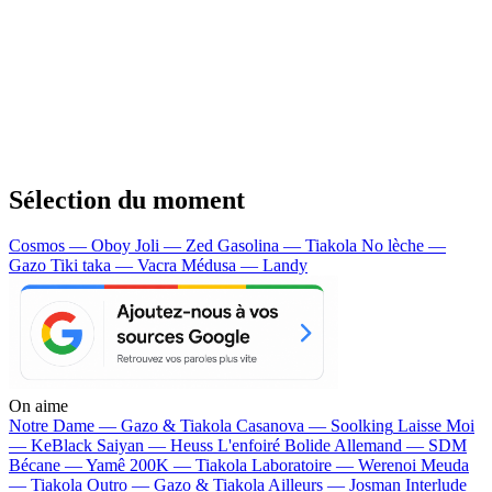
Sélection du moment
Cosmos — Oboy
Joli — Zed
Gasolina — Tiakola
No lèche —
Gazo
Tiki taka — Vacra
Médusa — Landy
On aime
Notre Dame —
Gazo & Tiakola
Casanova —
Soolking
Laisse Moi
—
KeBlack
Saiyan —
Heuss L'enfoiré
Bolide Allemand —
SDM
Bécane —
Yamê
200K —
Tiakola
Laboratoire —
Werenoi
Meuda
—
Tiakola
Outro —
Gazo & Tiakola
Ailleurs —
Josman
Interlude