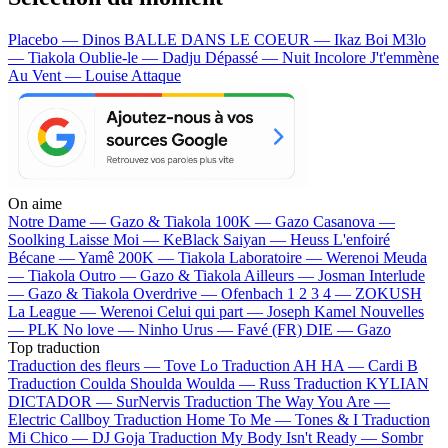
Placebo — Dinos
BALLE DANS LE COEUR — Ikaz Boi
M3lo
— Tiakola
Oublie-le — Dadju
Dépassé — Nuit Incolore
J't'emmène
Au Vent — Louise Attaque
On aime
Notre Dame —
Gazo & Tiakola
100K —
Gazo
Casanova —
Soolking
Laisse Moi —
KeBlack
Saiyan —
Heuss L'enfoiré
Bécane —
Yamê
200K —
Tiakola
Laboratoire —
Werenoi
Meuda
—
Tiakola
Outro —
Gazo & Tiakola
Ailleurs —
Josman
Interlude
—
Gazo & Tiakola
Overdrive —
Ofenbach
1 2 3 4 —
ZOKUSH
La League —
Werenoi
Celui qui part —
Joseph Kamel
Nouvelles
—
PLK
No love —
Ninho
Urus —
Favé (FR)
DIE —
Gazo
Top traduction
Traduction des fleurs —
Tove Lo
Traduction AH HA —
Cardi B
Traduction Coulda Shoulda Woulda —
Russ
Traduction KYLIAN
DICTADOR —
SurNervis
Traduction The Way You Are —
Electric Callboy
Traduction Home To Me —
Tones & I
Traduction
Mi Chico —
DJ Goja
Traduction My Body Isn't Ready —
Sombr