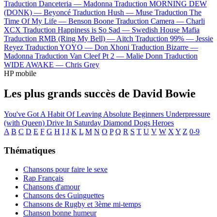
Traduction Danceteria —
Madonna
Traduction MORNING DEW
(DONK) —
Beyoncé
Traduction Hush —
Muse
Traduction The
Time Of My Life —
Benson Boone
Traduction Camera —
Charli
XCX
Traduction Happiness is So Sad —
Swedish House Mafia
Traduction RMB (Ring My Bell) —
Aitch
Traduction 99% —
Jessie
Reyez
Traduction YOYO —
Don Xhoni
Traduction Bizarre —
Madonna
Traduction Van Cleef Pt 2 —
Malie Donn
Traduction
WIDE AWAKE —
Chris Grey
HP mobile
Les plus grands succès de David Bowie
You've Got A Habit Of Leaving
Absolute Beginners
Underpressure
(with Queen)
Drive In Saturday
Diamond Dogs
Heroes
A
B
C
D
E
F
G
H
I
J
K
L
M
N
O
P
Q
R
S
T
U
V
W
X
Y
Z
0-9
Thématiques
Chansons pour faire le sexe
Rap Français
Chansons d'amour
Chansons des Guinguettes
Chansons de Rugby et 3ème mi-temps
Chanson bonne humeur