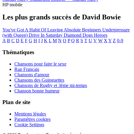
HP mobile
Les plus grands succès de David Bowie
You've Got A Habit Of Leaving
Absolute Beginners
Underpressure
(with Queen)
Drive In Saturday
Diamond Dogs
Heroes
A
B
C
D
E
F
G
H
I
J
K
L
M
N
O
P
Q
R
S
T
U
V
W
X
Y
Z
0-9
Thématiques
Chansons pour faire le sexe
Rap Français
Chansons d'amour
Chansons des Guinguettes
Chansons de Rugby et 3ème mi-temps
Chanson bonne humeur
Plan de site
Mentions légales
Paramètres cookies
Cookie Settings