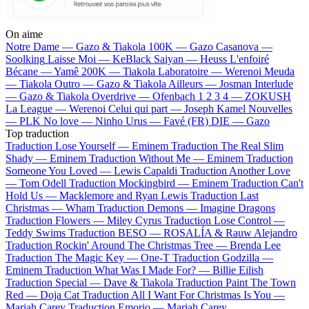
On aime
Notre Dame —
Gazo & Tiakola
100K —
Gazo
Casanova —
Soolking
Laisse Moi —
KeBlack
Saiyan —
Heuss L'enfoiré
Bécane —
Yamê
200K —
Tiakola
Laboratoire —
Werenoi
Meuda
—
Tiakola
Outro —
Gazo & Tiakola
Ailleurs —
Josman
Interlude
—
Gazo & Tiakola
Overdrive —
Ofenbach
1 2 3 4 —
ZOKUSH
La League —
Werenoi
Celui qui part —
Joseph Kamel
Nouvelles
—
PLK
No love —
Ninho
Urus —
Favé (FR)
DIE —
Gazo
Top traduction
Traduction Lose Yourself —
Eminem
Traduction The Real Slim
Shady —
Eminem
Traduction Without Me —
Eminem
Traduction
Someone You Loved —
Lewis Capaldi
Traduction Another Love
—
Tom Odell
Traduction Mockingbird —
Eminem
Traduction Can't
Hold Us —
Macklemore and Ryan Lewis
Traduction Last
Christmas —
Wham
Traduction Demons —
Imagine Dragons
Traduction Flowers —
Miley Cyrus
Traduction Lose Control —
Teddy Swims
Traduction BESO —
ROSALÍA & Rauw Alejandro
Traduction Rockin' Around The Christmas Tree —
Brenda Lee
Traduction The Magic Key —
One-T
Traduction Godzilla —
Eminem
Traduction What Was I Made For? —
Billie Eilish
Traduction Special —
Dave & Tiakola
Traduction Paint The Town
Red —
Doja Cat
Traduction All I Want For Christmas Is You —
Mariah Carey
Traduction Emorio —
Mariah Carey