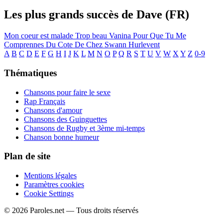
Les plus grands succès de Dave (FR)
Mon coeur est malade
Trop beau
Vanina
Pour Que Tu Me
Comprennes
Du Cote De Chez Swann
Hurlevent
A
B
C
D
E
F
G
H
I
J
K
L
M
N
O
P
Q
R
S
T
U
V
W
X
Y
Z
0-9
Thématiques
Chansons pour faire le sexe
Rap Français
Chansons d'amour
Chansons des Guinguettes
Chansons de Rugby et 3ème mi-temps
Chanson bonne humeur
Plan de site
Mentions légales
Paramètres cookies
Cookie Settings
© 2026 Paroles.net — Tous droits réservés