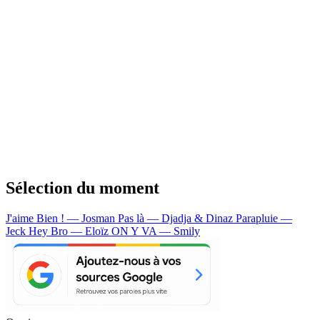
Sélection du moment
J'aime Bien ! — Josman
Pas là — Djadja & Dinaz
Parapluie —
Jeck
Hey Bro — Eloïz
ON Y VA — Smily