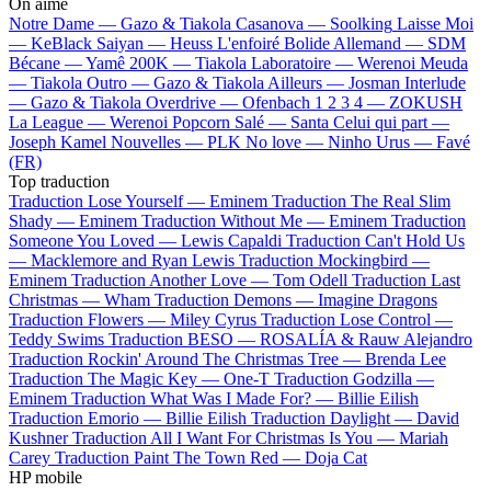
On aime
Notre Dame —
Gazo & Tiakola
Casanova —
Soolking
Laisse Moi
—
KeBlack
Saiyan —
Heuss L'enfoiré
Bolide Allemand —
SDM
Bécane —
Yamê
200K —
Tiakola
Laboratoire —
Werenoi
Meuda
—
Tiakola
Outro —
Gazo & Tiakola
Ailleurs —
Josman
Interlude
—
Gazo & Tiakola
Overdrive —
Ofenbach
1 2 3 4 —
ZOKUSH
La League —
Werenoi
Popcorn Salé —
Santa
Celui qui part —
Joseph Kamel
Nouvelles —
PLK
No love —
Ninho
Urus —
Favé
(FR)
Top traduction
Traduction Lose Yourself —
Eminem
Traduction The Real Slim
Shady —
Eminem
Traduction Without Me —
Eminem
Traduction
Someone You Loved —
Lewis Capaldi
Traduction Can't Hold Us
—
Macklemore and Ryan Lewis
Traduction Mockingbird —
Eminem
Traduction Another Love —
Tom Odell
Traduction Last
Christmas —
Wham
Traduction Demons —
Imagine Dragons
Traduction Flowers —
Miley Cyrus
Traduction Lose Control —
Teddy Swims
Traduction BESO —
ROSALÍA & Rauw Alejandro
Traduction Rockin' Around The Christmas Tree —
Brenda Lee
Traduction The Magic Key —
One-T
Traduction Godzilla —
Eminem
Traduction What Was I Made For? —
Billie Eilish
Traduction Emorio —
Billie Eilish
Traduction Daylight —
David
Kushner
Traduction All I Want For Christmas Is You —
Mariah
Carey
Traduction Paint The Town Red —
Doja Cat
HP mobile