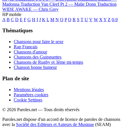
Madonna
Traduction Van Cleef Pt 2 —
Malie Donn
Traduction
WIDE AWAKE —
Chris Grey
HP mobile
A
B
C
D
E
F
G
H
I
J
K
L
M
N
O
P
Q
R
S
T
U
V
W
X
Y
Z
0-9
Thématiques
Chansons pour faire le sexe
Rap Français
Chansons d'amour
Chansons des Guinguettes
Chansons de Rugby et 3ème mi-temps
Chanson bonne humeur
Plan de site
Mentions légales
Paramètres cookies
Cookie Settings
© 2026 Paroles.net — Tous droits réservés
Paroles.net dispose d'un accord de licence de paroles de chansons
avec la
Société des Editeurs et Auteurs de Musique
(SEAM)