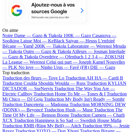
On aime
Notre Dame —
Gazo & Tiakola
100K —
Gazo
Casanova —
Soolking
Laisse Moi —
KeBlack
Saiyan —
Heuss L'enfoiré
Bécane —
Yamê
200K —
Tiakola
Laboratoire —
Werenoi
Meuda
—
Tiakola
Outro —
Gazo & Tiakola
Ailleurs —
Josman
Interlude
—
Gazo & Tiakola
Overdrive —
Ofenbach
1 2 3 4 —
ZOKUSH
La League —
Werenoi
Celui qui part —
Joseph Kamel
Nouvelles
—
PLK
No love —
Ninho
Urus —
Favé (FR)
DIE —
Gazo
Top traduction
Traduction des fleurs —
Tove Lo
Traduction AH HA —
Cardi B
Traduction Coulda Shoulda Woulda —
Russ
Traduction KYLIAN
DICTADOR —
SurNervis
Traduction The Way You Are —
Electric Callboy
Traduction Home To Me —
Tones & I
Traduction
Mi Chico —
DJ Goja
Traduction My Body Isn't Ready —
Sombr
Traduction Danceteria —
Madonna
Traduction MORNING DEW
(DONK) —
Beyoncé
Traduction Hush —
Muse
Traduction The
Time Of My Life —
Benson Boone
Traduction Camera —
Charli
XCX
Traduction Happiness is So Sad —
Swedish House Mafia
Traduction RMB (Ring My Bell) —
Aitch
Traduction 99% —
Jessie
Reyez
Traduction YOYO —
Don Xhoni
Traduction Bizarre —