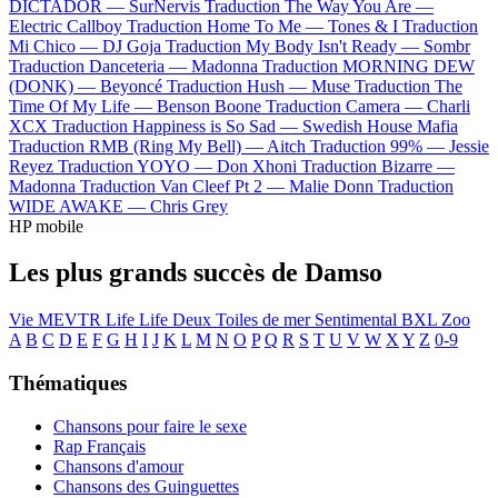
DICTADOR —
SurNervis
Traduction The Way You Are —
Electric Callboy
Traduction Home To Me —
Tones & I
Traduction
Mi Chico —
DJ Goja
Traduction My Body Isn't Ready —
Sombr
Traduction Danceteria —
Madonna
Traduction MORNING DEW
(DONK) —
Beyoncé
Traduction Hush —
Muse
Traduction The
Time Of My Life —
Benson Boone
Traduction Camera —
Charli
XCX
Traduction Happiness is So Sad —
Swedish House Mafia
Traduction RMB (Ring My Bell) —
Aitch
Traduction 99% —
Jessie
Reyez
Traduction YOYO —
Don Xhoni
Traduction Bizarre —
Madonna
Traduction Van Cleef Pt 2 —
Malie Donn
Traduction
WIDE AWAKE —
Chris Grey
HP mobile
Les plus grands succès de Damso
Vie
MEVTR
Life Life
Deux Toiles de mer
Sentimental
BXL Zoo
A
B
C
D
E
F
G
H
I
J
K
L
M
N
O
P
Q
R
S
T
U
V
W
X
Y
Z
0-9
Thématiques
Chansons pour faire le sexe
Rap Français
Chansons d'amour
Chansons des Guinguettes