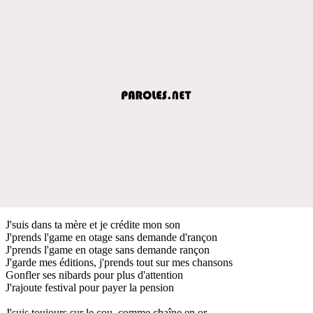
J'suis dans ta mère et je crédite mon son
J'prends l'game en otage sans demande d'rançon
J'prends l'game en otage sans demande rançon
J'garde mes éditions, j'prends tout sur mes chansons
Gonfler ses nibards pour plus d'attention
J'rajoute festival pour payer la pension
J'suis toujours sur le cou, comme chaîne en or