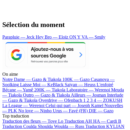
Sélection du moment
Parapluie — Jeck
Hey Bro — Eloïz
ON Y VA — Smily
On aime
Notre Dame —
Gazo & Tiakola
100K —
Gazo
Casanova —
Soolking
Laisse Moi —
KeBlack
Saiyan —
Heuss L'enfoiré
Bécane —
Yamê
200K —
Tiakola
Laboratoire —
Werenoi
Meuda
—
Tiakola
Outro —
Gazo & Tiakola
Ailleurs —
Josman
Interlude
—
Gazo & Tiakola
Overdrive —
Ofenbach
1 2 3 4 —
ZOKUSH
La League —
Werenoi
Celui qui part —
Joseph Kamel
Nouvelles
—
PLK
No love —
Ninho
Urus —
Favé (FR)
DIE —
Gazo
Top traduction
Traduction des fleurs —
Tove Lo
Traduction AH HA —
Cardi B
Traduction Coulda Shoulda Woulda —
Russ
Traduction KYLIAN