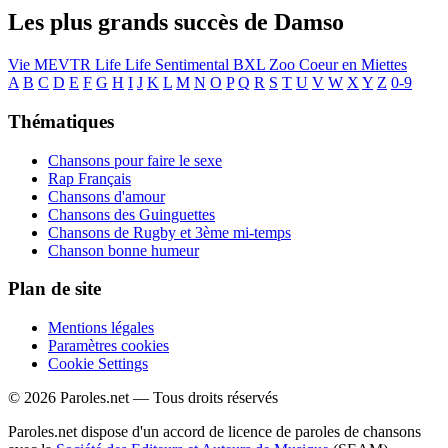
Les plus grands succès de Damso
Vie
MEVTR
Life Life
Sentimental
BXL Zoo
Coeur en Miettes
A
B
C
D
E
F
G
H
I
J
K
L
M
N
O
P
Q
R
S
T
U
V
W
X
Y
Z
0-9
Thématiques
Chansons pour faire le sexe
Rap Français
Chansons d'amour
Chansons des Guinguettes
Chansons de Rugby et 3ème mi-temps
Chanson bonne humeur
Plan de site
Mentions légales
Paramètres cookies
Cookie Settings
© 2026 Paroles.net — Tous droits réservés
Paroles.net dispose d'un accord de licence de paroles de chansons