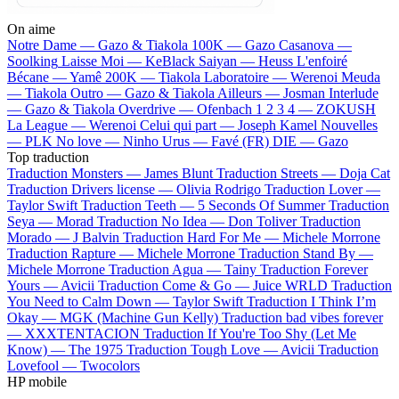
On aime
Notre Dame —
Gazo & Tiakola
100K —
Gazo
Casanova —
Soolking
Laisse Moi —
KeBlack
Saiyan —
Heuss L'enfoiré
Bécane —
Yamê
200K —
Tiakola
Laboratoire —
Werenoi
Meuda
—
Tiakola
Outro —
Gazo & Tiakola
Ailleurs —
Josman
Interlude
—
Gazo & Tiakola
Overdrive —
Ofenbach
1 2 3 4 —
ZOKUSH
La League —
Werenoi
Celui qui part —
Joseph Kamel
Nouvelles
—
PLK
No love —
Ninho
Urus —
Favé (FR)
DIE —
Gazo
Top traduction
Traduction Monsters —
James Blunt
Traduction Streets —
Doja Cat
Traduction Drivers license —
Olivia Rodrigo
Traduction Lover —
Taylor Swift
Traduction Teeth —
5 Seconds Of Summer
Traduction
Seya —
Morad
Traduction No Idea —
Don Toliver
Traduction
Morado —
J Balvin
Traduction Hard For Me —
Michele Morrone
Traduction Rapture —
Michele Morrone
Traduction Stand By —
Michele Morrone
Traduction Agua —
Tainy
Traduction Forever
Yours —
Avicii
Traduction Come & Go —
Juice WRLD
Traduction
You Need to Calm Down —
Taylor Swift
Traduction I Think I’m
Okay —
MGK (Machine Gun Kelly)
Traduction bad vibes forever
—
XXXTENTACION
Traduction If You're Too Shy (Let Me
Know) —
The 1975
Traduction Tough Love —
Avicii
Traduction
Lovefool —
Twocolors
HP mobile