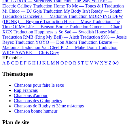
DICTADOR —
SurNervis
Traduction The Way You Are —
Electric Callboy
Traduction Home To Me —
Tones & I
Traduction
Mi Chico —
DJ Goja
Traduction My Body Isn't Ready —
Sombr
Traduction Danceteria —
Madonna
Traduction MORNING DEW
(DONK) —
Beyoncé
Traduction Hush —
Muse
Traduction The
Time Of My Life —
Benson Boone
Traduction Camera —
Charli
XCX
Traduction Happiness is So Sad —
Swedish House Mafia
Traduction RMB (Ring My Bell) —
Aitch
Traduction 99% —
Jessie
Reyez
Traduction YOYO —
Don Xhoni
Traduction Bizarre —
Madonna
Traduction Van Cleef Pt 2 —
Malie Donn
Traduction
WIDE AWAKE —
Chris Grey
HP mobile
A
B
C
D
E
F
G
H
I
J
K
L
M
N
O
P
Q
R
S
T
U
V
W
X
Y
Z
0-9
Thématiques
Chansons pour faire le sexe
Rap Français
Chansons d'amour
Chansons des Guinguettes
Chansons de Rugby et 3ème mi-temps
Chanson bonne humeur
Plan de site