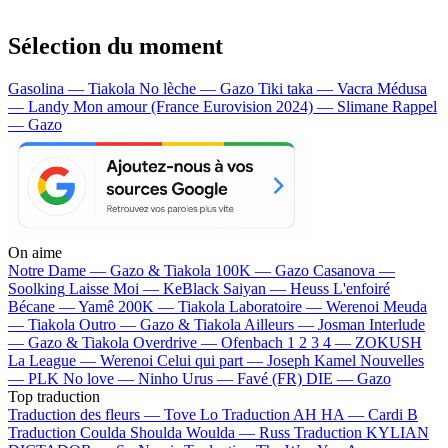
Sélection du moment
Gasolina — Tiakola
No lèche — Gazo
Tiki taka — Vacra
Médusa
— Landy
Mon amour (France Eurovision 2024) — Slimane
Rappel
— Gazo
On aime
Notre Dame —
Gazo & Tiakola
100K —
Gazo
Casanova —
Soolking
Laisse Moi —
KeBlack
Saiyan —
Heuss L'enfoiré
Bécane —
Yamê
200K —
Tiakola
Laboratoire —
Werenoi
Meuda
—
Tiakola
Outro —
Gazo & Tiakola
Ailleurs —
Josman
Interlude
—
Gazo & Tiakola
Overdrive —
Ofenbach
1 2 3 4 —
ZOKUSH
La League —
Werenoi
Celui qui part —
Joseph Kamel
Nouvelles
—
PLK
No love —
Ninho
Urus —
Favé (FR)
DIE —
Gazo
Top traduction
Traduction des fleurs —
Tove Lo
Traduction AH HA —
Cardi B
Traduction Coulda Shoulda Woulda —
Russ
Traduction KYLIAN