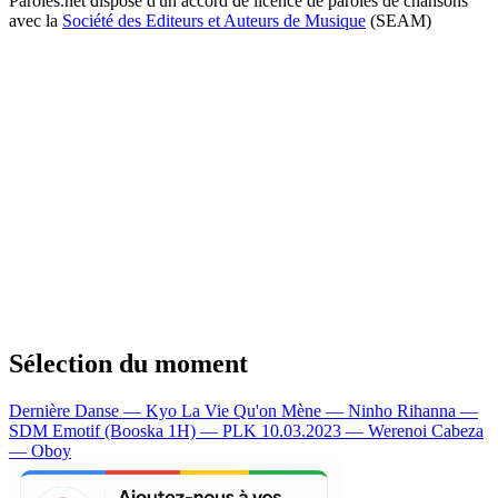
Paroles.net dispose d'un accord de licence de paroles de chansons
avec la
Société des Editeurs et Auteurs de Musique
(SEAM)
Sélection du moment
Dernière Danse — Kyo
La Vie Qu'on Mène — Ninho
Rihanna —
SDM
Emotif (Booska 1H) — PLK
10.03.2023 — Werenoi
Cabeza
— Oboy