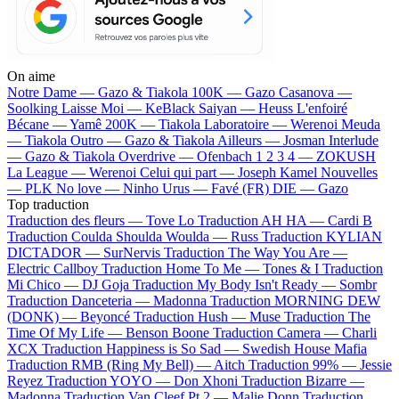
On aime
Notre Dame —
Gazo & Tiakola
100K —
Gazo
Casanova —
Soolking
Laisse Moi —
KeBlack
Saiyan —
Heuss L'enfoiré
Bécane —
Yamê
200K —
Tiakola
Laboratoire —
Werenoi
Meuda
—
Tiakola
Outro —
Gazo & Tiakola
Ailleurs —
Josman
Interlude
—
Gazo & Tiakola
Overdrive —
Ofenbach
1 2 3 4 —
ZOKUSH
La League —
Werenoi
Celui qui part —
Joseph Kamel
Nouvelles
—
PLK
No love —
Ninho
Urus —
Favé (FR)
DIE —
Gazo
Top traduction
Traduction des fleurs —
Tove Lo
Traduction AH HA —
Cardi B
Traduction Coulda Shoulda Woulda —
Russ
Traduction KYLIAN
DICTADOR —
SurNervis
Traduction The Way You Are —
Electric Callboy
Traduction Home To Me —
Tones & I
Traduction
Mi Chico —
DJ Goja
Traduction My Body Isn't Ready —
Sombr
Traduction Danceteria —
Madonna
Traduction MORNING DEW
(DONK) —
Beyoncé
Traduction Hush —
Muse
Traduction The
Time Of My Life —
Benson Boone
Traduction Camera —
Charli
XCX
Traduction Happiness is So Sad —
Swedish House Mafia
Traduction RMB (Ring My Bell) —
Aitch
Traduction 99% —
Jessie
Reyez
Traduction YOYO —
Don Xhoni
Traduction Bizarre —
Madonna
Traduction Van Cleef Pt 2 —
Malie Donn
Traduction