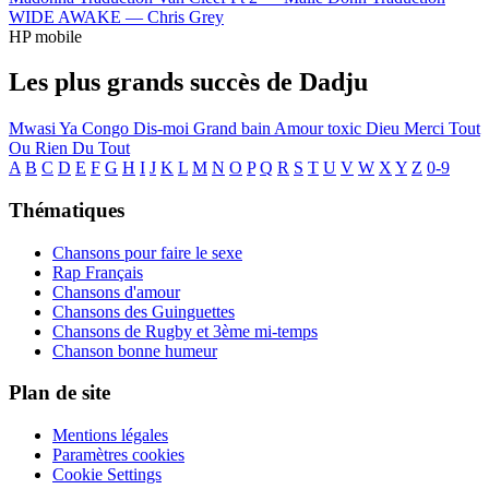
WIDE AWAKE —
Chris Grey
HP mobile
Les plus grands succès de Dadju
Mwasi Ya Congo
Dis-moi
Grand bain
Amour toxic
Dieu Merci
Tout
Ou Rien Du Tout
A
B
C
D
E
F
G
H
I
J
K
L
M
N
O
P
Q
R
S
T
U
V
W
X
Y
Z
0-9
Thématiques
Chansons pour faire le sexe
Rap Français
Chansons d'amour
Chansons des Guinguettes
Chansons de Rugby et 3ème mi-temps
Chanson bonne humeur
Plan de site
Mentions légales
Paramètres cookies
Cookie Settings