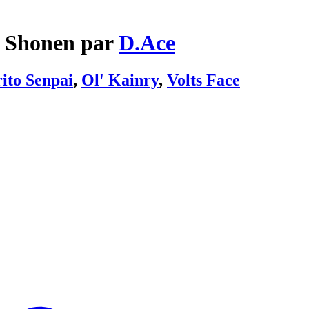
s Shonen par
D.Ace
ito Senpai
,
Ol' Kainry
,
Volts Face