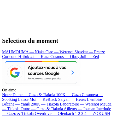
Sélection du moment
MAHMOUMA — Niaks
Ciao — Werenoi
Shavkat — Freeze
Corleone
Hrtbrk #2 — Kaza
Cosmos — Oboy
Joli — Zed
On aime
Notre Dame —
Gazo & Tiakola
100K —
Gazo
Casanova —
Soolking
Laisse Moi —
KeBlack
Saiyan —
Heuss L'enfoiré
Bécane —
Yamê
200K —
Tiakola
Laboratoire —
Werenoi
Meuda
—
Tiakola
Outro —
Gazo & Tiakola
Ailleurs —
Josman
Interlude
—
Gazo & Tiakola
Overdrive —
Ofenbach
1 2 3 4 —
ZOKUSH