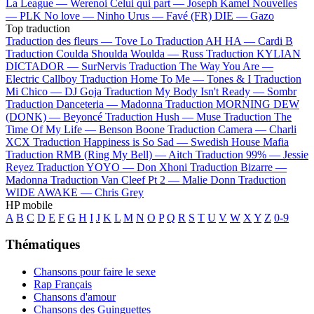
La League —
Werenoi
Celui qui part —
Joseph Kamel
Nouvelles
—
PLK
No love —
Ninho
Urus —
Favé (FR)
DIE —
Gazo
Top traduction
Traduction des fleurs —
Tove Lo
Traduction AH HA —
Cardi B
Traduction Coulda Shoulda Woulda —
Russ
Traduction KYLIAN
DICTADOR —
SurNervis
Traduction The Way You Are —
Electric Callboy
Traduction Home To Me —
Tones & I
Traduction
Mi Chico —
DJ Goja
Traduction My Body Isn't Ready —
Sombr
Traduction Danceteria —
Madonna
Traduction MORNING DEW
(DONK) —
Beyoncé
Traduction Hush —
Muse
Traduction The
Time Of My Life —
Benson Boone
Traduction Camera —
Charli
XCX
Traduction Happiness is So Sad —
Swedish House Mafia
Traduction RMB (Ring My Bell) —
Aitch
Traduction 99% —
Jessie
Reyez
Traduction YOYO —
Don Xhoni
Traduction Bizarre —
Madonna
Traduction Van Cleef Pt 2 —
Malie Donn
Traduction
WIDE AWAKE —
Chris Grey
HP mobile
A
B
C
D
E
F
G
H
I
J
K
L
M
N
O
P
Q
R
S
T
U
V
W
X
Y
Z
0-9
Thématiques
Chansons pour faire le sexe
Rap Français
Chansons d'amour
Chansons des Guinguettes