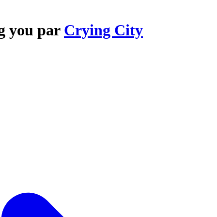
ng you par
Crying City