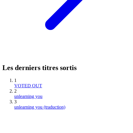
Les derniers titres sortis
1
VOTED OUT
2
unlearning you
3
unlearning you (traduction)