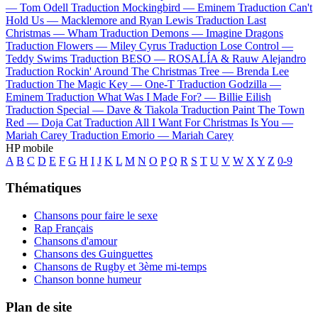
—
Tom Odell
Traduction Mockingbird —
Eminem
Traduction Can't
Hold Us —
Macklemore and Ryan Lewis
Traduction Last
Christmas —
Wham
Traduction Demons —
Imagine Dragons
Traduction Flowers —
Miley Cyrus
Traduction Lose Control —
Teddy Swims
Traduction BESO —
ROSALÍA & Rauw Alejandro
Traduction Rockin' Around The Christmas Tree —
Brenda Lee
Traduction The Magic Key —
One-T
Traduction Godzilla —
Eminem
Traduction What Was I Made For? —
Billie Eilish
Traduction Special —
Dave & Tiakola
Traduction Paint The Town
Red —
Doja Cat
Traduction All I Want For Christmas Is You —
Mariah Carey
Traduction Emorio —
Mariah Carey
HP mobile
A
B
C
D
E
F
G
H
I
J
K
L
M
N
O
P
Q
R
S
T
U
V
W
X
Y
Z
0-9
Thématiques
Chansons pour faire le sexe
Rap Français
Chansons d'amour
Chansons des Guinguettes
Chansons de Rugby et 3ème mi-temps
Chanson bonne humeur
Plan de site