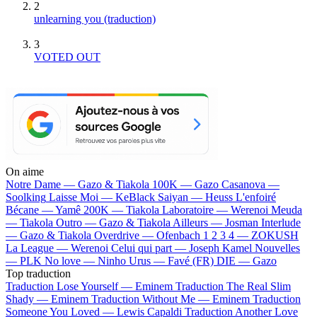
2
unlearning you (traduction)
3
VOTED OUT
On aime
Notre Dame —
Gazo & Tiakola
100K —
Gazo
Casanova —
Soolking
Laisse Moi —
KeBlack
Saiyan —
Heuss L'enfoiré
Bécane —
Yamê
200K —
Tiakola
Laboratoire —
Werenoi
Meuda
—
Tiakola
Outro —
Gazo & Tiakola
Ailleurs —
Josman
Interlude
—
Gazo & Tiakola
Overdrive —
Ofenbach
1 2 3 4 —
ZOKUSH
La League —
Werenoi
Celui qui part —
Joseph Kamel
Nouvelles
—
PLK
No love —
Ninho
Urus —
Favé (FR)
DIE —
Gazo
Top traduction
Traduction Lose Yourself —
Eminem
Traduction The Real Slim
Shady —
Eminem
Traduction Without Me —
Eminem
Traduction
Someone You Loved —
Lewis Capaldi
Traduction Another Love