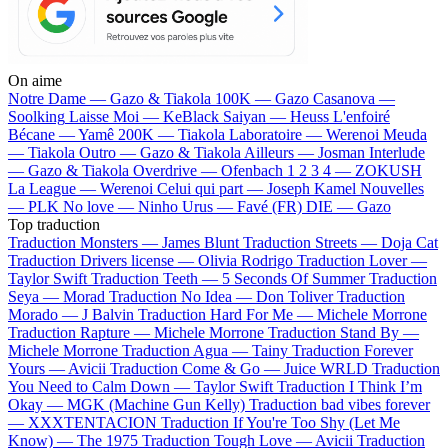
On aime
Notre Dame —
Gazo & Tiakola
100K —
Gazo
Casanova —
Soolking
Laisse Moi —
KeBlack
Saiyan —
Heuss L'enfoiré
Bécane —
Yamê
200K —
Tiakola
Laboratoire —
Werenoi
Meuda
—
Tiakola
Outro —
Gazo & Tiakola
Ailleurs —
Josman
Interlude
—
Gazo & Tiakola
Overdrive —
Ofenbach
1 2 3 4 —
ZOKUSH
La League —
Werenoi
Celui qui part —
Joseph Kamel
Nouvelles
—
PLK
No love —
Ninho
Urus —
Favé (FR)
DIE —
Gazo
Top traduction
Traduction Monsters —
James Blunt
Traduction Streets —
Doja Cat
Traduction Drivers license —
Olivia Rodrigo
Traduction Lover —
Taylor Swift
Traduction Teeth —
5 Seconds Of Summer
Traduction
Seya —
Morad
Traduction No Idea —
Don Toliver
Traduction
Morado —
J Balvin
Traduction Hard For Me —
Michele Morrone
Traduction Rapture —
Michele Morrone
Traduction Stand By —
Michele Morrone
Traduction Agua —
Tainy
Traduction Forever
Yours —
Avicii
Traduction Come & Go —
Juice WRLD
Traduction
You Need to Calm Down —
Taylor Swift
Traduction I Think I’m
Okay —
MGK (Machine Gun Kelly)
Traduction bad vibes forever
—
XXXTENTACION
Traduction If You're Too Shy (Let Me
Know) —
The 1975
Traduction Tough Love —
Avicii
Traduction