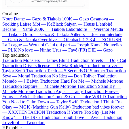
On aime
Notre Dame —
Gazo & Tiakola
100K —
Gazo
Casanova —
Soolking
Laisse Moi —
KeBlack
Saiyan —
Heuss L'enfoiré
Bécane —
Yamê
200K —
Tiakola
Laboratoire —
Werenoi
Meuda
—
Tiakola
Outro —
Gazo & Tiakola
Ailleurs —
Josman
Interlude
—
Gazo & Tiakola
Overdrive —
Ofenbach
1 2 3 4 —
ZOKUSH
La League —
Werenoi
Celui qui part —
Joseph Kamel
Nouvelles
—
PLK
No love —
Ninho
Urus —
Favé (FR)
DIE —
Gazo
Top traduction
Traduction Monsters —
James Blunt
Traduction Streets —
Doja Cat
Traduction Drivers license —
Olivia Rodrigo
Traduction Lover —
Taylor Swift
Traduction Teeth —
5 Seconds Of Summer
Traduction
Seya —
Morad
Traduction No Idea —
Don Toliver
Traduction
Morado —
J Balvin
Traduction Hard For Me —
Michele Morrone
Traduction Rapture —
Michele Morrone
Traduction Stand By —
Michele Morrone
Traduction Agua —
Tainy
Traduction Forever
Yours —
Avicii
Traduction Come & Go —
Juice WRLD
Traduction
You Need to Calm Down —
Taylor Swift
Traduction I Think I’m
Okay —
MGK (Machine Gun Kelly)
Traduction bad vibes forever
—
XXXTENTACION
Traduction If You're Too Shy (Let Me
Know) —
The 1975
Traduction Tough Love —
Avicii
Traduction
Lovefool —
Twocolors
HP mobile