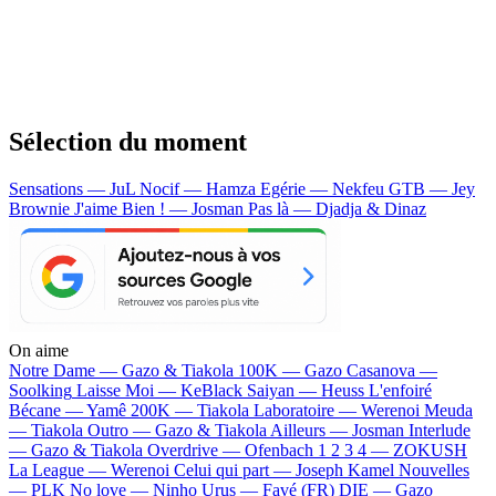
Sélection du moment
Sensations — JuL
Nocif — Hamza
Egérie — Nekfeu
GTB — Jey
Brownie
J'aime Bien ! — Josman
Pas là — Djadja & Dinaz
On aime
Notre Dame —
Gazo & Tiakola
100K —
Gazo
Casanova —
Soolking
Laisse Moi —
KeBlack
Saiyan —
Heuss L'enfoiré
Bécane —
Yamê
200K —
Tiakola
Laboratoire —
Werenoi
Meuda
—
Tiakola
Outro —
Gazo & Tiakola
Ailleurs —
Josman
Interlude
—
Gazo & Tiakola
Overdrive —
Ofenbach
1 2 3 4 —
ZOKUSH
La League —
Werenoi
Celui qui part —
Joseph Kamel
Nouvelles
—
PLK
No love —
Ninho
Urus —
Favé (FR)
DIE —
Gazo