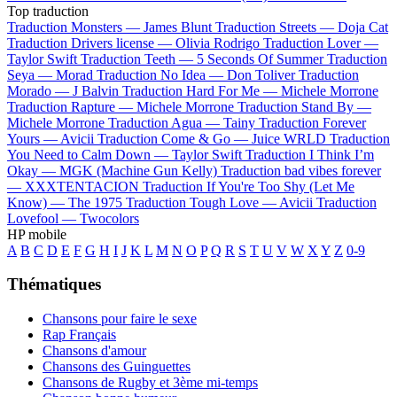
Top traduction
Traduction Monsters —
James Blunt
Traduction Streets —
Doja Cat
Traduction Drivers license —
Olivia Rodrigo
Traduction Lover —
Taylor Swift
Traduction Teeth —
5 Seconds Of Summer
Traduction
Seya —
Morad
Traduction No Idea —
Don Toliver
Traduction
Morado —
J Balvin
Traduction Hard For Me —
Michele Morrone
Traduction Rapture —
Michele Morrone
Traduction Stand By —
Michele Morrone
Traduction Agua —
Tainy
Traduction Forever
Yours —
Avicii
Traduction Come & Go —
Juice WRLD
Traduction
You Need to Calm Down —
Taylor Swift
Traduction I Think I’m
Okay —
MGK (Machine Gun Kelly)
Traduction bad vibes forever
—
XXXTENTACION
Traduction If You're Too Shy (Let Me
Know) —
The 1975
Traduction Tough Love —
Avicii
Traduction
Lovefool —
Twocolors
HP mobile
A
B
C
D
E
F
G
H
I
J
K
L
M
N
O
P
Q
R
S
T
U
V
W
X
Y
Z
0-9
Thématiques
Chansons pour faire le sexe
Rap Français
Chansons d'amour
Chansons des Guinguettes
Chansons de Rugby et 3ème mi-temps