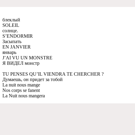
блеклый
SOLEIL
солнце.
S’ENDORMIR
Засыпать
EN JANVIER
январь
J’AI VU UN MONSTRE
Я ВИДЕЛ монстр
TU PENSES QU’IL VIENDRA TE CHERCHER ?
Думаешь, он придет за тобой
La nuit nous mange
Nos corps se fanent
La Nuit nous mangera