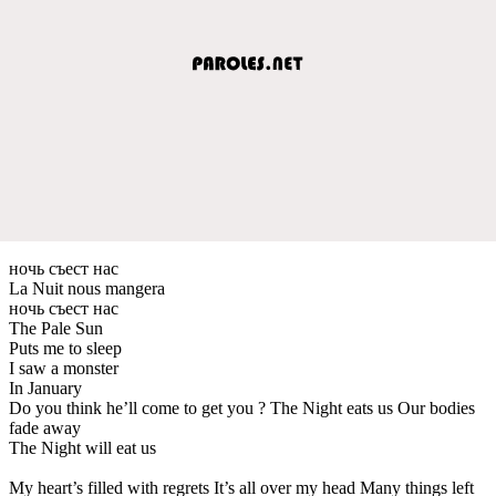
ночь съест нас
La Nuit nous mangera
ночь съест нас
The Pale Sun
Puts me to sleep
I saw a monster
In January
Do you think he’ll come to get you ? The Night eats us Our bodies
fade away
The Night will eat us
My heart’s filled with regrets It’s all over my head Many things left