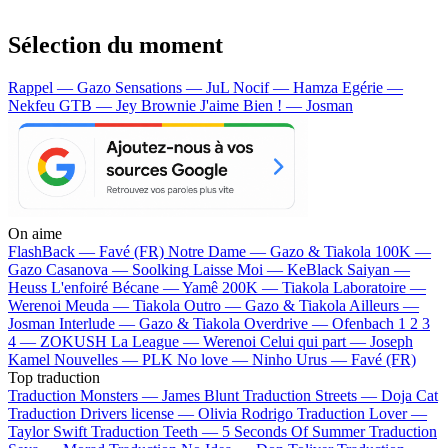
Sélection du moment
Rappel — Gazo
Sensations — JuL
Nocif — Hamza
Egérie —
Nekfeu
GTB — Jey Brownie
J'aime Bien ! — Josman
On aime
FlashBack —
Favé (FR)
Notre Dame —
Gazo & Tiakola
100K —
Gazo
Casanova —
Soolking
Laisse Moi —
KeBlack
Saiyan —
Heuss L'enfoiré
Bécane —
Yamê
200K —
Tiakola
Laboratoire —
Werenoi
Meuda —
Tiakola
Outro —
Gazo & Tiakola
Ailleurs —
Josman
Interlude —
Gazo & Tiakola
Overdrive —
Ofenbach
1 2 3
4 —
ZOKUSH
La League —
Werenoi
Celui qui part —
Joseph
Kamel
Nouvelles —
PLK
No love —
Ninho
Urus —
Favé (FR)
Top traduction
Traduction Monsters —
James Blunt
Traduction Streets —
Doja Cat
Traduction Drivers license —
Olivia Rodrigo
Traduction Lover —
Taylor Swift
Traduction Teeth —
5 Seconds Of Summer
Traduction