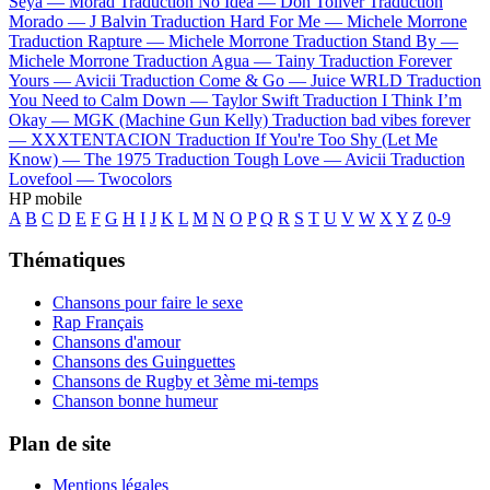
Seya —
Morad
Traduction No Idea —
Don Toliver
Traduction
Morado —
J Balvin
Traduction Hard For Me —
Michele Morrone
Traduction Rapture —
Michele Morrone
Traduction Stand By —
Michele Morrone
Traduction Agua —
Tainy
Traduction Forever
Yours —
Avicii
Traduction Come & Go —
Juice WRLD
Traduction
You Need to Calm Down —
Taylor Swift
Traduction I Think I’m
Okay —
MGK (Machine Gun Kelly)
Traduction bad vibes forever
—
XXXTENTACION
Traduction If You're Too Shy (Let Me
Know) —
The 1975
Traduction Tough Love —
Avicii
Traduction
Lovefool —
Twocolors
HP mobile
A
B
C
D
E
F
G
H
I
J
K
L
M
N
O
P
Q
R
S
T
U
V
W
X
Y
Z
0-9
Thématiques
Chansons pour faire le sexe
Rap Français
Chansons d'amour
Chansons des Guinguettes
Chansons de Rugby et 3ème mi-temps
Chanson bonne humeur
Plan de site
Mentions légales