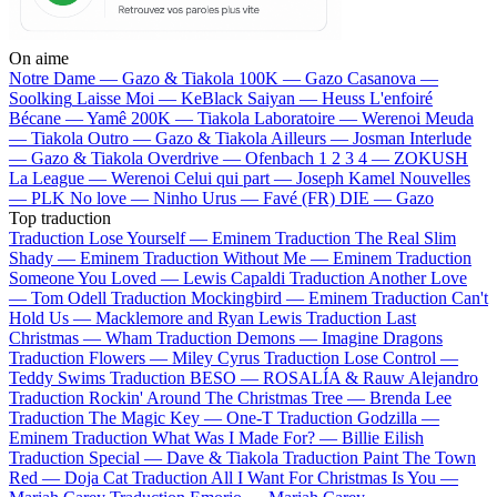
On aime
Notre Dame —
Gazo & Tiakola
100K —
Gazo
Casanova —
Soolking
Laisse Moi —
KeBlack
Saiyan —
Heuss L'enfoiré
Bécane —
Yamê
200K —
Tiakola
Laboratoire —
Werenoi
Meuda
—
Tiakola
Outro —
Gazo & Tiakola
Ailleurs —
Josman
Interlude
—
Gazo & Tiakola
Overdrive —
Ofenbach
1 2 3 4 —
ZOKUSH
La League —
Werenoi
Celui qui part —
Joseph Kamel
Nouvelles
—
PLK
No love —
Ninho
Urus —
Favé (FR)
DIE —
Gazo
Top traduction
Traduction Lose Yourself —
Eminem
Traduction The Real Slim
Shady —
Eminem
Traduction Without Me —
Eminem
Traduction
Someone You Loved —
Lewis Capaldi
Traduction Another Love
—
Tom Odell
Traduction Mockingbird —
Eminem
Traduction Can't
Hold Us —
Macklemore and Ryan Lewis
Traduction Last
Christmas —
Wham
Traduction Demons —
Imagine Dragons
Traduction Flowers —
Miley Cyrus
Traduction Lose Control —
Teddy Swims
Traduction BESO —
ROSALÍA & Rauw Alejandro
Traduction Rockin' Around The Christmas Tree —
Brenda Lee
Traduction The Magic Key —
One-T
Traduction Godzilla —
Eminem
Traduction What Was I Made For? —
Billie Eilish
Traduction Special —
Dave & Tiakola
Traduction Paint The Town
Red —
Doja Cat
Traduction All I Want For Christmas Is You —