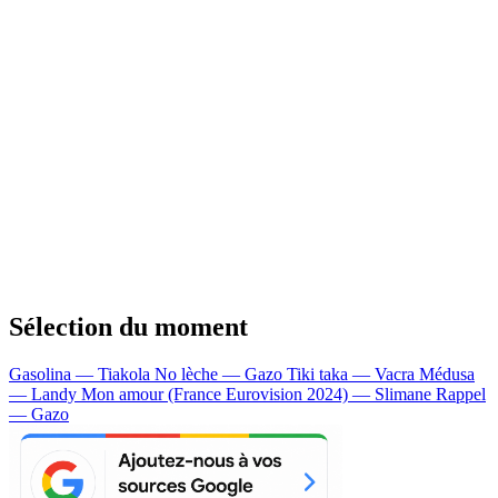
Sélection du moment
Gasolina — Tiakola
No lèche — Gazo
Tiki taka — Vacra
Médusa
— Landy
Mon amour (France Eurovision 2024) — Slimane
Rappel
— Gazo