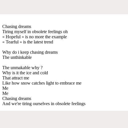
Chasing dreams
Tiring myself in obsolete feelings oh
« Hopeful » is no more the example
« Tearful » is the latest trend
Why do i keep chasing dreams
The unthinkable
The unmakable why ?
Why is it the ice and cold
That attract me
Like how snow catches light to embrace me
Me
Me
Chasing dreams
And we're tiring ourselves in obsolete feelings