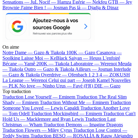
Sensations — JuL
Nocif — Hamza
Egérie — Nekfeu
GTB — Jey
Brownie
J'aime Bien ! — Josman
Pas là — Djadja & Dinaz
On aime
Notre Dame —
Gazo & Tiakola
100K —
Gazo
Casanova —
Soolking
Laisse Moi —
KeBlack
Saiyan —
Heuss L'enfoiré
Bécane —
Yamê
200K —
Tiakola
Laboratoire —
Werenoi
Meuda
—
Tiakola
Outro —
Gazo & Tiakola
Ailleurs —
Josman
Interlude
—
Gazo & Tiakola
Overdrive —
Ofenbach
1 2 3 4 —
ZOKUSH
La League —
Werenoi
Celui qui part —
Joseph Kamel
Nouvelles
—
PLK
No love —
Ninho
Urus —
Favé (FR)
DIE —
Gazo
Top traduction
Traduction Lose Yourself —
Eminem
Traduction The Real Slim
Shady —
Eminem
Traduction Without Me —
Eminem
Traduction
Someone You Loved —
Lewis Capaldi
Traduction Another Love
—
Tom Odell
Traduction Mockingbird —
Eminem
Traduction Can't
Hold Us —
Macklemore and Ryan Lewis
Traduction Last
Christmas —
Wham
Traduction Demons —
Imagine Dragons
Traduction Flowers —
Miley Cyrus
Traduction Lose Control —
Teddy Swims
Traduction BESO —
ROSALÍA & Rauw Alejandro