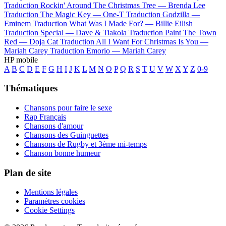
Traduction Rockin' Around The Christmas Tree —
Brenda Lee
Traduction The Magic Key —
One-T
Traduction Godzilla —
Eminem
Traduction What Was I Made For? —
Billie Eilish
Traduction Special —
Dave & Tiakola
Traduction Paint The Town
Red —
Doja Cat
Traduction All I Want For Christmas Is You —
Mariah Carey
Traduction Emorio —
Mariah Carey
HP mobile
A
B
C
D
E
F
G
H
I
J
K
L
M
N
O
P
Q
R
S
T
U
V
W
X
Y
Z
0-9
Thématiques
Chansons pour faire le sexe
Rap Français
Chansons d'amour
Chansons des Guinguettes
Chansons de Rugby et 3ème mi-temps
Chanson bonne humeur
Plan de site
Mentions légales
Paramètres cookies
Cookie Settings