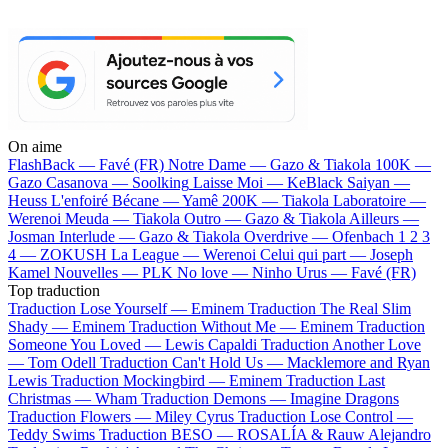
On aime
FlashBack —
Favé (FR)
Notre Dame —
Gazo & Tiakola
100K —
Gazo
Casanova —
Soolking
Laisse Moi —
KeBlack
Saiyan —
Heuss L'enfoiré
Bécane —
Yamê
200K —
Tiakola
Laboratoire —
Werenoi
Meuda —
Tiakola
Outro —
Gazo & Tiakola
Ailleurs —
Josman
Interlude —
Gazo & Tiakola
Overdrive —
Ofenbach
1 2 3
4 —
ZOKUSH
La League —
Werenoi
Celui qui part —
Joseph
Kamel
Nouvelles —
PLK
No love —
Ninho
Urus —
Favé (FR)
Top traduction
Traduction Lose Yourself —
Eminem
Traduction The Real Slim
Shady —
Eminem
Traduction Without Me —
Eminem
Traduction
Someone You Loved —
Lewis Capaldi
Traduction Another Love
—
Tom Odell
Traduction Can't Hold Us —
Macklemore and Ryan
Lewis
Traduction Mockingbird —
Eminem
Traduction Last
Christmas —
Wham
Traduction Demons —
Imagine Dragons
Traduction Flowers —
Miley Cyrus
Traduction Lose Control —
Teddy Swims
Traduction BESO —
ROSALÍA & Rauw Alejandro