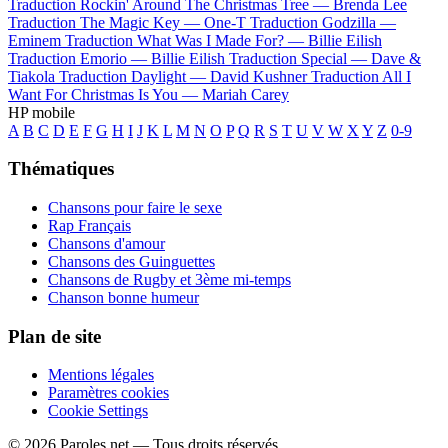
Traduction Rockin' Around The Christmas Tree —
Brenda Lee
Traduction The Magic Key —
One-T
Traduction Godzilla —
Eminem
Traduction What Was I Made For? —
Billie Eilish
Traduction Emorio —
Billie Eilish
Traduction Special —
Dave &
Tiakola
Traduction Daylight —
David Kushner
Traduction All I
Want For Christmas Is You —
Mariah Carey
HP mobile
A
B
C
D
E
F
G
H
I
J
K
L
M
N
O
P
Q
R
S
T
U
V
W
X
Y
Z
0-9
Thématiques
Chansons pour faire le sexe
Rap Français
Chansons d'amour
Chansons des Guinguettes
Chansons de Rugby et 3ème mi-temps
Chanson bonne humeur
Plan de site
Mentions légales
Paramètres cookies
Cookie Settings
© 2026 Paroles.net — Tous droits réservés